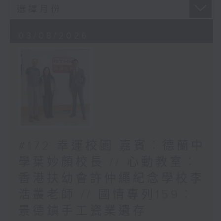
03/08/2026
#172 幸運校園 嘉賓︰德蘭中
學葉妙顏校長 // 心動教室︰
香港扶幼會許仲繩紀念學校李
浩叢老師 // 國情專列159︰
景德鎮手工瓷業遺存