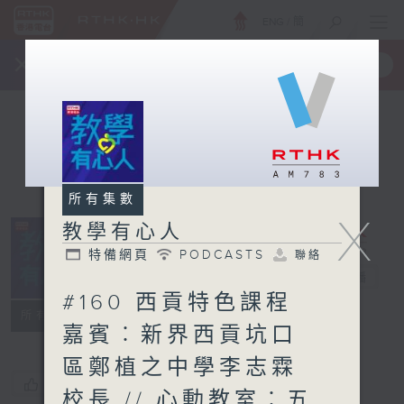
ENG
/
簡
×
全新 RTHK On The Go
取得
一手掌握 RTHK 電台、電視節目
所有集數
X
教學有心人
特備網頁
PODCASTS
聯絡
教學有心人
電台直播
#160 西貢特色課程
特備網頁
PODCASTS
聯絡
所有集數
嘉賓︰新界西貢坑口
區鄭植之中學李志霖
您喜歡這個節目嗎?
校長 // 心動教室︰五