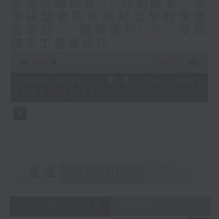
學葉妙顏校長 // 心動教室︰香
港扶幼會許仲繩紀念學校李浩
叢老師 // 國情專列159︰景德
鎮手工瓷業遺存
0
seconds
00:00
54:43
of
54
03/08/2026 - 足本 Full (HKT
minutes,
21:00 - 22:00)
43
seconds
重溫
CATCHUP
06 - 08
2026