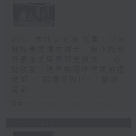
#167 本地交流團 嘉賓︰浸大
副校長周偉立博士﹑無止橋慈
善基金主席黃錦星教授 // 心
動教室︰迦密柏雨中學羅納禧
老師 // 國情專列154︰熱爆
電影
足本 Full (HKT 21:00 - 22:00)
22/06/2026