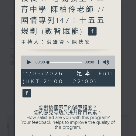
育中學 陳柏伶老師 //
簡介
GIST
國情專列147︰十五五
主持人：洪肇賢、陳狄安
規劃 (數智賦能)
對教與學都關心上心之有心人
包括教師、校長、學生、家長、學者及官員，
主持人：洪肇賢、陳狄安
一起來
關懷教育團隊
0
seconds
00:00
00:00
關注教育政策
of
關顧教育生態
0
11/05/2026 - 足本 Full
更多...
seconds
(HKT 21:00 - 22:00)
#香港電台文教組
最新
LATEST
您對這個節目的滿意程度？
您的意見有助於提升節目質素。
How satisfied are you with this program?
Your feedback helps to improve the quality of
the program.