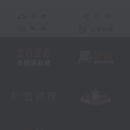
交 通
社 交
聯 絡
公眾回饋