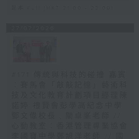
足本 Full (HKT 21:00 - 22:00)
27/07/2026
#171 傳統與科技的碰撞 嘉賓
︰賽馬會「敲敲記憶」藝術科
技及文化教育計劃項目經理陳
諾婷 禮賢會彭學高紀念中學
鄧文偉校長﹑關卓峯老師 //
心動教室︰香港管理專業協會
李國寶中學鄭旭洋老師 // 國