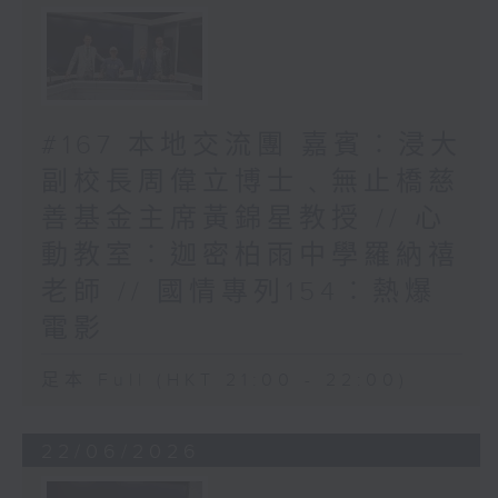
#167 本地交流團 嘉賓︰浸大
副校長周偉立博士﹑無止橋慈
善基金主席黃錦星教授 // 心
動教室︰迦密柏雨中學羅納禧
老師 // 國情專列154︰熱爆
電影
足本 Full (HKT 21:00 - 22:00)
22/06/2026