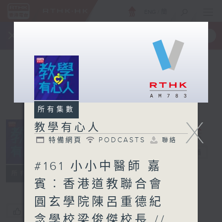
ENG
/
簡
×
全新 RTHK On The Go
取得
一手掌握 RTHK 電台、電視節目
所有集數
X
教學有心人
特備網頁
PODCASTS
聯絡
教學有心人
電台直播
#161 小小中醫師 嘉
特備網頁
PODCASTS
聯絡
所有集數
賓︰香港道教聯合會
圓玄學院陳呂重德紀
您喜歡這個節目嗎?
念學校梁俊傑校長 //