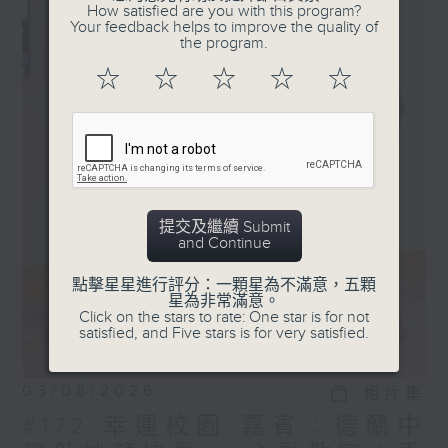
How satisfied are you with this program?
Your feedback helps to improve the quality of
the program.
☆
☆
☆
☆
☆
提交及繼續 Submit
and Continue
點擊星星進行評分：一顆星為不滿意，五顆
星為非常滿意。
Click on the stars to rate: One star is for not
satisfied, and Five stars is for very satisfied.
03/08/2026
相片集
#172 幸運校園 嘉賓︰德蘭中