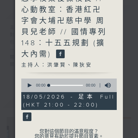
心動教室︰香港紅卍
簡介
GIST
字會大埔卍慈中學 周
主持人：洪肇賢、陳狄安
貝兒老師 // 國情專列
對教與學都關心上心之有心人
148︰十五五規劃 (擴
包括教師、校長、學生、家長、學者及官員，
一起來
大內需)
關懷教育團隊
關注教育政策
主持人：洪肇賢、陳狄安
關顧教育生態
更多...
0
seconds
00:00
00:00
#香港電台文教組
of
0
18/05/2026 - 足本 Full
最新
LATEST
seconds
(HKT 21:00 - 22:00)
您對這個節目的滿意程度？
您的意見有助於提升節目質素。