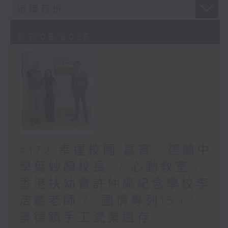
03/08/2026
#172 幸運校園 嘉賓︰德蘭中
學葉妙顏校長 // 心動教室︰
香港扶幼會許仲繩紀念學校李
浩叢老師 // 國情專列159︰
景德鎮手工瓷業遺存