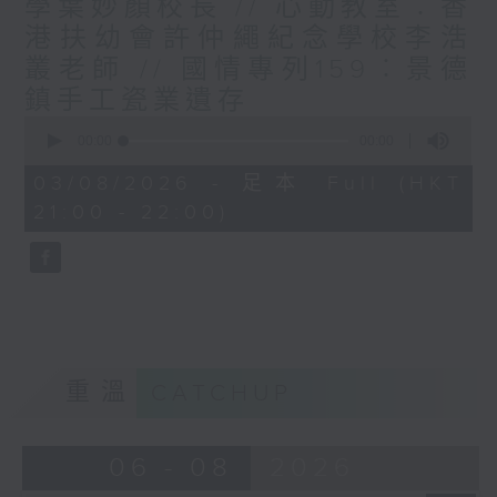
學葉妙顏校長 // 心動教室︰香
港扶幼會許仲繩紀念學校李浩
叢老師 // 國情專列159︰景德
鎮手工瓷業遺存
0
seconds
00:00
54:43
of
54
03/08/2026 - 足本 Full (HKT
minutes,
21:00 - 22:00)
43
seconds
重溫
CATCHUP
06 - 08
2026