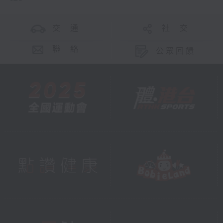
交 通
社 交
聯 絡
公眾回饋