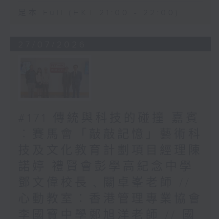
足本 Full (HKT 21:00 - 22:00)
27/07/2026
#171 傳統與科技的碰撞 嘉賓
︰賽馬會「敲敲記憶」藝術科
技及文化教育計劃項目經理陳
諾婷 禮賢會彭學高紀念中學
鄧文偉校長﹑關卓峯老師 //
心動教室︰香港管理專業協會
李國寶中學鄭旭洋老師 // 國