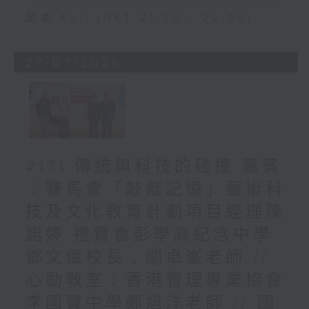
足本 Full (HKT 21:00 - 22:00)
27/07/2026
#171 傳統與科技的碰撞 嘉賓
︰賽馬會「敲敲記憶」藝術科
技及文化教育計劃項目經理陳
諾婷 禮賢會彭學高紀念中學
鄧文偉校長﹑關卓峯老師 //
心動教室︰香港管理專業協會
李國寶中學鄭旭洋老師 // 國