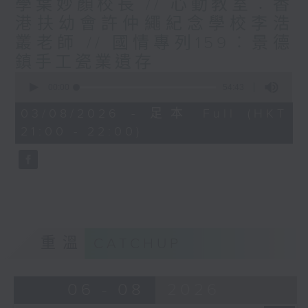
學葉妙顏校長 // 心動教室︰香
港扶幼會許仲繩紀念學校李浩
叢老師 // 國情專列159︰景德
鎮手工瓷業遺存
0
seconds
00:00
54:43
of
54
03/08/2026 - 足本 Full (HKT
minutes,
21:00 - 22:00)
43
seconds
重溫
CATCHUP
06 - 08
2026