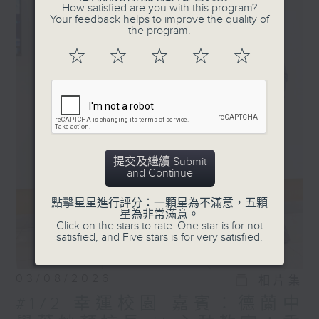
How satisfied are you with this program?
Your feedback helps to improve the quality of
the program.
☆
☆
☆
☆
☆
提交及繼續 Submit
and Continue
點擊星星進行評分：一顆星為不滿意，五顆
星為非常滿意。
Click on the stars to rate: One star is for not
satisfied, and Five stars is for very satisfied.
03/08/2026
相片集
#172 幸運校園 嘉賓︰德蘭中