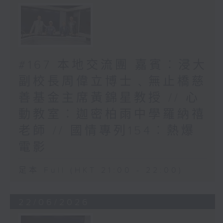
#167 本地交流團 嘉賓︰浸大
副校長周偉立博士﹑無止橋慈
善基金主席黃錦星教授 // 心
動教室︰迦密柏雨中學羅納禧
老師 // 國情專列154︰熱爆
電影
足本 Full (HKT 21:00 - 22:00)
22/06/2026