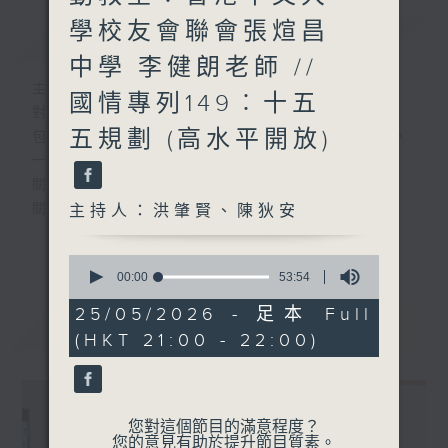
學校友會聯會張煊昌
簡介
GIST
中學 李健朗老師 //
主持人：洪肇賢、陳狄安
國情專列149︰十五
對教與學都關心上心之有心人
五規劃 (高水平開放)
包括教師、校長、學生、家長、學者及官員，
一起來
關懷教育團隊
關注教育政策
主持人：洪肇賢、陳狄安
關顧教育生態
更多...
0
seconds
00:00
53:54
#香港電台文教組
of
53
25/05/2026 - 足本 Full
最新
LATEST
minutes,
(HKT 21:00 - 22:00)
54
seconds
您對這個節目的滿意程度？
您的意見有助於提升節目質素。