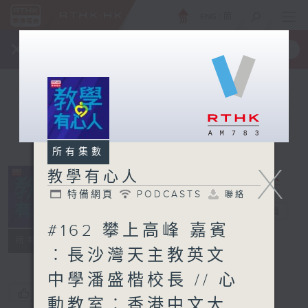
ENG
/
簡
×
全新 RTHK On The Go
取得
一手掌握 RTHK 電台、電視節目
所有集數
X
教學有心人
特備網頁
PODCASTS
聯絡
教學有心人
電台直播
#162 攀上高峰 嘉賓
特備網頁
PODCASTS
聯絡
所有集數
︰長沙灣天主教英文
中學潘盛楷校長 // 心
您喜歡這個節目嗎?
動教室︰香港中文大