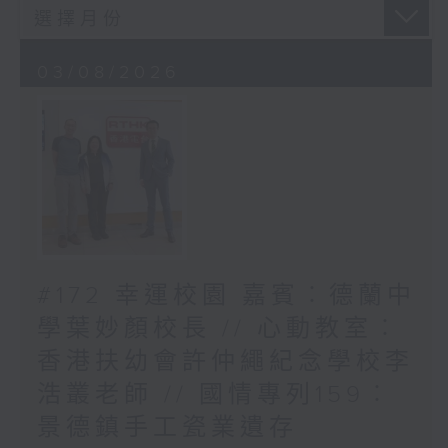
03/08/2026
#172 幸運校園 嘉賓︰德蘭中
學葉妙顏校長 // 心動教室︰
香港扶幼會許仲繩紀念學校李
浩叢老師 // 國情專列159︰
景德鎮手工瓷業遺存