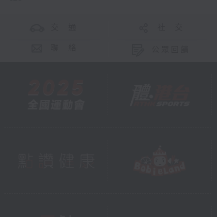
交 通
社 交
聯 絡
公眾回饋