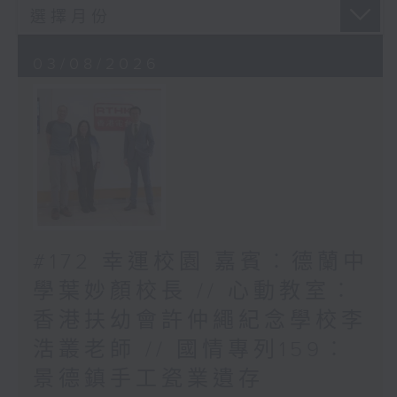
03/08/2026
#172 幸運校園 嘉賓︰德蘭中
學葉妙顏校長 // 心動教室︰
香港扶幼會許仲繩紀念學校李
浩叢老師 // 國情專列159︰
景德鎮手工瓷業遺存