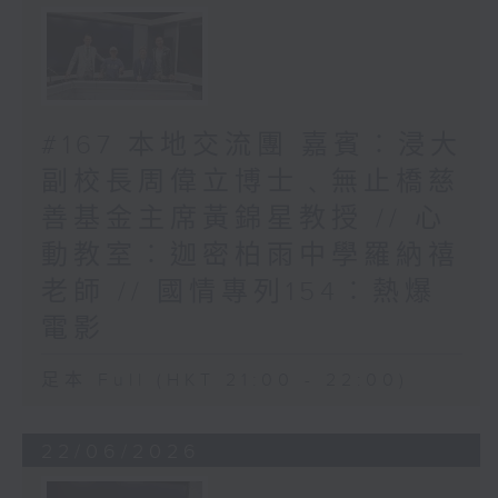
#167 本地交流團 嘉賓︰浸大
副校長周偉立博士﹑無止橋慈
善基金主席黃錦星教授 // 心
動教室︰迦密柏雨中學羅納禧
老師 // 國情專列154︰熱爆
電影
足本 Full (HKT 21:00 - 22:00)
22/06/2026