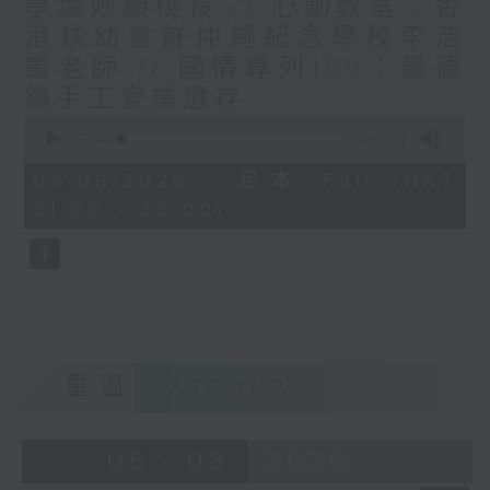
學葉妙顏校長 // 心動教室︰香
港扶幼會許仲繩紀念學校李浩
叢老師 // 國情專列159︰景德
鎮手工瓷業遺存
0
seconds
00:00
54:43
of
54
03/08/2026 - 足本 Full (HKT
minutes,
21:00 - 22:00)
43
seconds
重溫
CATCHUP
06 - 08
2026