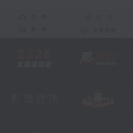
交 通
社 交
聯 絡
公眾回饋