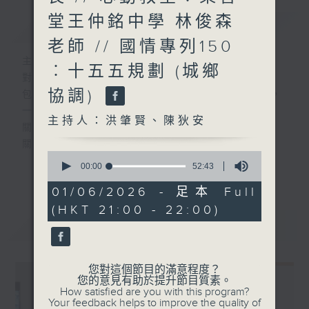
堂王仲銘中學 林俊森
簡介
GIST
老師 // 國情專列150
主持人：洪肇賢、陳狄安
︰十五五規劃 (城鄉
對教與學都關心上心之有心人
協調)
包括教師、校長、學生、家長、學者及官員，
一起來
主持人：洪肇賢、陳狄安
關懷教育團隊
關注教育政策
0
關顧教育生態
seconds
00:00
52:43
更多...
of
52
01/06/2026 - 足本 Full
#香港電台文教組
minutes,
(HKT 21:00 - 22:00)
43
seconds
最新
LATEST
您對這個節目的滿意程度？
您的意見有助於提升節目質素。
How satisfied are you with this program?
Your feedback helps to improve the quality of