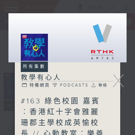
ENG
/
簡
×
全新 RTHK On The Go
取得
一手掌握 RTHK 電台、電視節目
所有集數
X
教學有心人
特備網頁
PODCASTS
聯絡
教學有心人
電台直播
#163 綠色校園 嘉賓
特備網頁
PODCASTS
聯絡
所有集數
︰香港紅十字會雅麗
珊郡主學校成英愉校
您喜歡這個節目嗎?
長 // 心動教室︰樂善