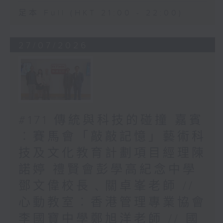
足本 Full (HKT 21:00 - 22:00)
27/07/2026
#171 傳統與科技的碰撞 嘉賓
︰賽馬會「敲敲記憶」藝術科
技及文化教育計劃項目經理陳
諾婷 禮賢會彭學高紀念中學
鄧文偉校長﹑關卓峯老師 //
心動教室︰香港管理專業協會
李國寶中學鄭旭洋老師 // 國