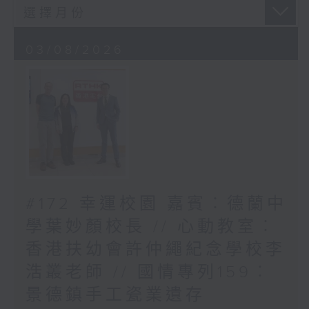
03/08/2026
#172 幸運校園 嘉賓︰德蘭中
學葉妙顏校長 // 心動教室︰
香港扶幼會許仲繩紀念學校李
浩叢老師 // 國情專列159︰
景德鎮手工瓷業遺存