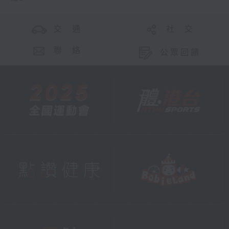
交 通
社 交
聯 絡
公眾回饋