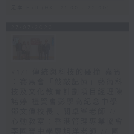
足本 Full (HKT 21:00 - 22:00)
27/07/2026
#171 傳統與科技的碰撞 嘉賓
︰賽馬會「敲敲記憶」藝術科
技及文化教育計劃項目經理陳
諾婷 禮賢會彭學高紀念中學
鄧文偉校長﹑關卓峯老師 //
心動教室︰香港管理專業協會
李國寶中學鄭旭洋老師 // 國