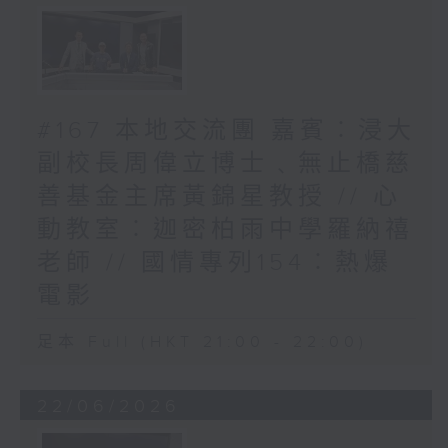
#167 本地交流團 嘉賓︰浸大
副校長周偉立博士﹑無止橋慈
善基金主席黃錦星教授 // 心
動教室︰迦密柏雨中學羅納禧
老師 // 國情專列154︰熱爆
電影
足本 Full (HKT 21:00 - 22:00)
22/06/2026