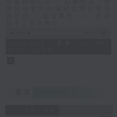
學葉妙顏校長 // 心動教室︰香
港扶幼會許仲繩紀念學校李浩
叢老師 // 國情專列159︰景德
鎮手工瓷業遺存
0
seconds
00:00
54:43
of
54
03/08/2026 - 足本 Full (HKT
minutes,
21:00 - 22:00)
43
seconds
重溫
CATCHUP
06 - 08
2026