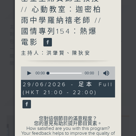
// 心動教室︰迦密柏
簡介
GIST
雨中學羅納禧老師 //
主持人：洪肇賢、陳狄安
國情專列154︰熱爆
對教與學都關心上心之有心人
電影
包括教師、校長、學生、家長、學者及官員，
一起來
主持人：洪肇賢、陳狄安
關懷教育團隊
關注教育政策
0
關顧教育生態
seconds
00:00
00:00
更多...
of
0
29/06/2026 - 足本 Full
#香港電台文教組
seconds
(HKT 21:00 - 22:00)
最新
LATEST
您對這個節目的滿意程度？
您的意見有助於提升節目質素。
How satisfied are you with this program?
Your feedback helps to improve the quality of