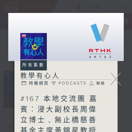
ENG
/
簡
×
全新 RTHK On The Go
取得
一手掌握 RTHK 電台、電視節目
所有集數
X
教學有心人
特備網頁
PODCASTS
聯絡
教學有心人
電台直播
#167 本地交流團 嘉
特備網頁
PODCASTS
聯絡
所有集數
賓︰浸大副校長周偉
立博士﹑無止橋慈善
您喜歡這個節目嗎?
基金主席黃錦星教授