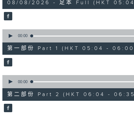
08/08/2026 - 足本 Full (HKT 05:04
hour,
27
minutes,
0
seconds
Volume
90%
0
seconds
00:00
of
56
第一部份 Part 1 (HKT 05:04 - 06:00
minutes,
10
seconds
Volume
90%
0
seconds
00:00
of
31
第二部份 Part 2 (HKT 06:04 - 06:35
minutes,
9
seconds
Volume
90%