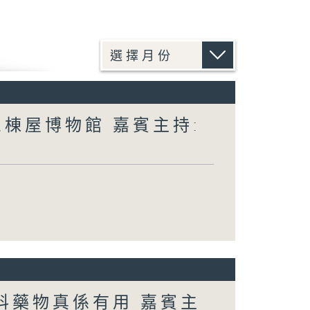
棟屋博物館 嘉賓主持:
科藥物真係有用 嘉賓主