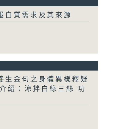
常蛋白質需求及其來源
醫養生金句之身體異樣釋疑
（1） 介紹：涼拌白綠三絲 功