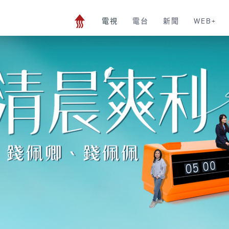
電視
電台
新聞
WEB+