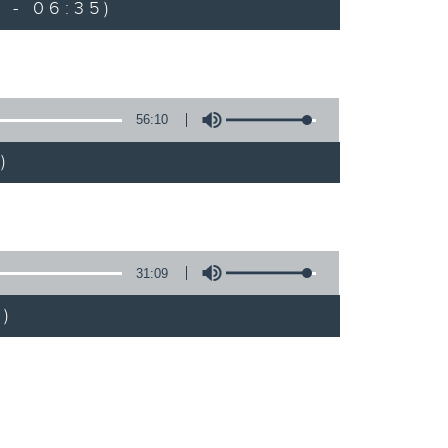
 - 06:35)
56:10
)
31:09
)