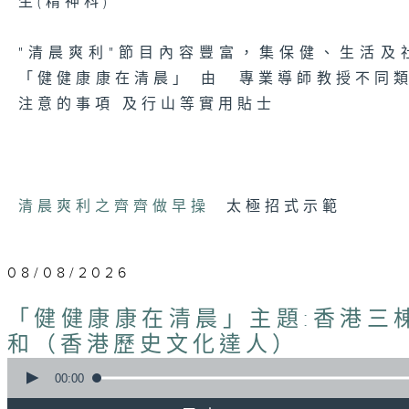
生(精神科)
"清晨爽利"節目內容豐富，集保健、生活
「健健康康在清晨」 由 專業導師教授不同
注意的事項 及行山等實用貼士
清晨爽利之齊齊做早操
太極招式示範
08/08/2026
「健健康康在清晨」主題:香港三棟
和（香港歷史文化達人）
0
seconds
00:00
of
1