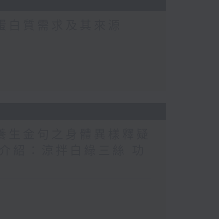
常蛋白質需求及其來源
醫養生金句之身體異樣釋疑
（1） 介紹：涼拌白綠三絲 功