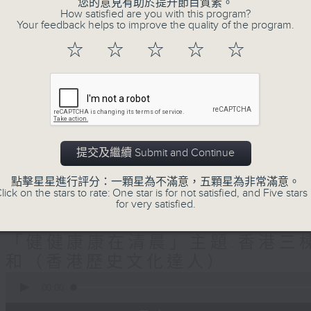
生(精神科)
您的意見有助於提升節目質素。
How satisfied are you with this program?
Your feedback helps to improve the quality of the program.
"清晨爽利"節目內容豐富，集保健、生活
☆
☆
☆
☆
☆
「健健康康在清晨」 由 專業導師教授不同
注意的事項 及行山等實用貼士
提交及繼續 Submit and Continue
清晨爽利之齊齊做早操
太極招式示範
點擊星星進行評分：一顆星為不滿意，五顆星為非常滿意。
lick on the stars to rate: One star is for not satisfied, and Five stars 
for very satisfied.
08/08/2026
「健健康康在清晨」主題:香港三棟
和（香港歷史文化達人）
0
seconds
00:00
of
1