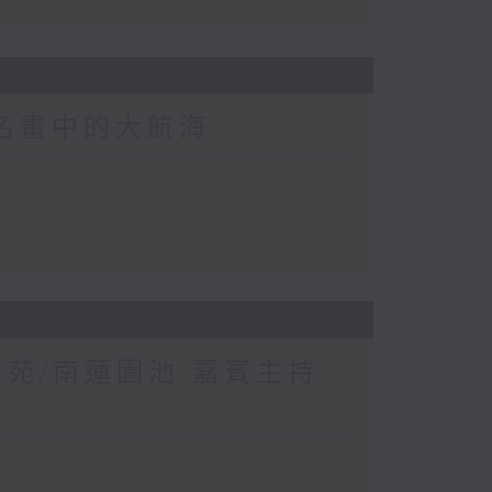
界名畫中的大航海
苑/南蓮園池 嘉賓主持: