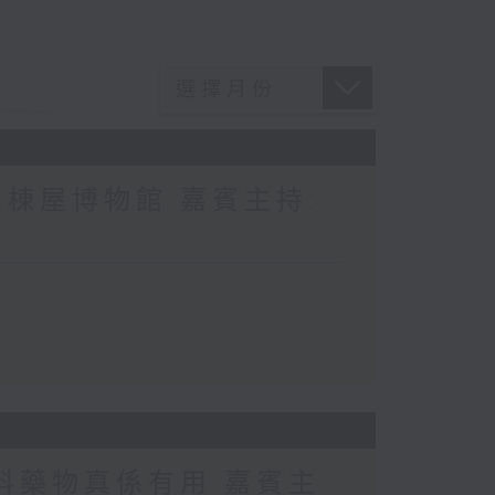
棟屋博物館 嘉賓主持:
科藥物真係有用 嘉賓主