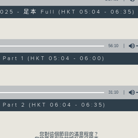
2025 - 足本 Full (HKT 05:04 - 06:35)
保健、生活及社會資訊。
Volume
56:10
art 1 (HKT 05:04 - 06:00)
清晨爽利
Volume
FACEBOOK
聯絡
所有集數
31:10
您喜歡這個節目嗎?
art 2 (HKT 06:04 - 06:35)
Volume
主持人：錢佩佩
嘉賓主持：鍾志光、葉均耀、崔紹漢博士、雷
您對這個節目的滿意程度？