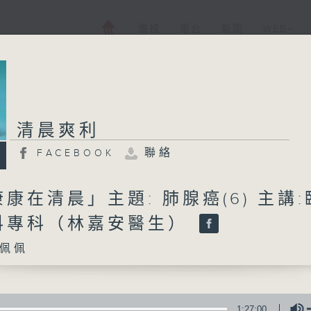
電視
電台
新聞
WEB+
清晨爽利
聯絡
FACEBOOK
康在清晨」主題: 肺腺癌(6) 主講:
科專科（林嘉安醫生）
佩佩
1:27:00