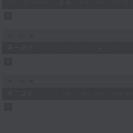
08/08/2026 - 足本 Full (HKT 05:04
hour,
27
minutes,
0
seconds
Volume
90%
0
seconds
00:00
of
56
第一部份 Part 1 (HKT 05:04 - 06:00
minutes,
10
seconds
Volume
90%
0
seconds
00:00
of
31
第二部份 Part 2 (HKT 06:04 - 06:35
minutes,
9
seconds
Volume
90%