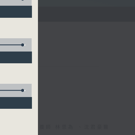
雄德博士、營養師 林思為 、沈君豪醫