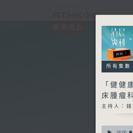
所有集數
「健健康
床腫瘤
主持人：錢
0
seconds
00:00