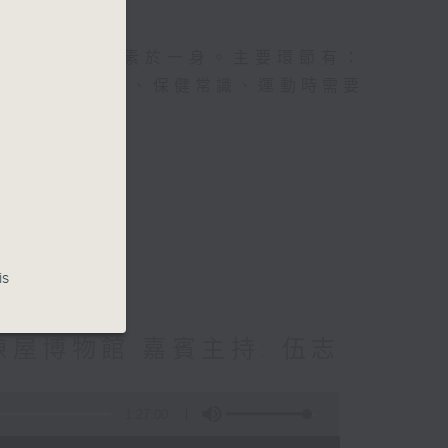
及社會資訊等元素於一身。主要環節有：
類型的養生運動、保健常識、運動時需要
is
屋博物館 嘉賓主持: 伍志
1:27:00