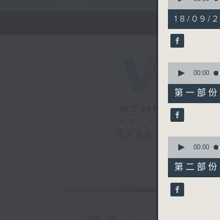
of
1
18/09/
hour,
27
minutes,
0
seconds
90%
0
seconds
00:00
of
56
第一部份 P
minutes,
10
seconds
90%
電台直播
0
seconds
00:00
of
31
第二部份 P
minutes,
10
seconds
90%