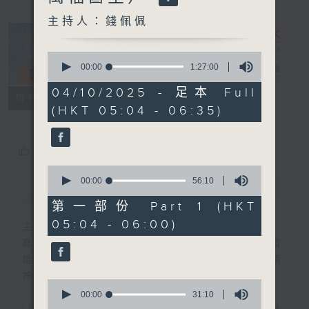
主持人：錢佩佩
0
seconds
00:00
1:27:00
清晨爽利
電台直播
of
1
04/10/2025 - 足本 Full
FACEBOOK
聯絡
所有集數
hour,
(HKT 05:04 - 06:35)
27
minutes,
0
seconds
您喜歡這個節目嗎?
0
seconds
00:00
56:10
簡介
GIST
of
56
第一部份 Part 1 (HKT
minutes,
05:04 - 06:00)
10
主持人：錢佩佩
seconds
嘉賓主持：鍾志光、葉均耀、崔紹漢博士、雷
雄德博士、營養師 林思為 、沈君豪醫生(精
神科)
0
seconds
00:00
31:10
of