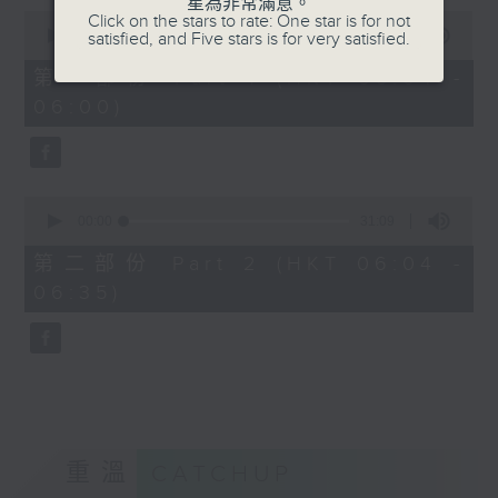
星為非常滿意。
0
Click on the stars to rate: One star is for not
seconds
00:00
56:10
satisfied, and Five stars is for very satisfied.
of
56
第一部份 Part 1 (HKT 05:04 -
minutes,
06:00)
10
seconds
0
seconds
00:00
31:09
of
31
第二部份 Part 2 (HKT 06:04 -
minutes,
06:35)
9
seconds
重溫
CATCHUP