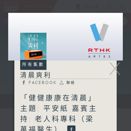
ENG
/
簡
×
全新 RTHK On The Go
取得
一手掌握 RTHK 電台、電視節目
X
所有集數
清晨爽利
FACEBOOK
聯絡
「健健康康在清晨」
保健、生活及社會資訊。
主題: 平安紙 嘉賓主
持: 老人科專科（梁
萬福醫生）