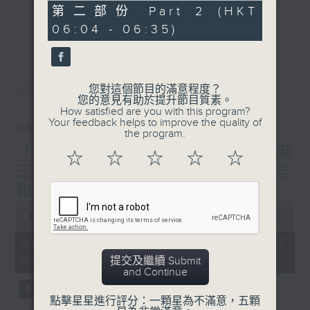
"清晨爽利"節目內容豐富，集保健、生活及社
31
第二部份 Part 2 (HKT
會資訊等元素於一身。主要環節有：「健健康
minutes,
更多...
06:04 - 06:35)
10
康在清晨」 由 專業導師教授不同類型的養
seconds
生運動、保健常識、運動時需要注意的事項
及行山等實用貼士
最新
LATEST
您對這個節目的滿意程度？
您的意見有助於提升節目質素。
How satisfied are you with this program?
Your feedback helps to improve the quality of
08/08/2026
the program.
清晨爽利之齊齊做早操
太極招式示範
「健健康康在清晨」主題:香港
☆
☆
☆
☆
☆
三棟屋博物館 嘉賓主持: 伍志
和（香港歷史文化達人）
0
seconds
00:00
1:27:00
of
1
08/08/2026 - 足本 Full (HKT
hour,
05:04 - 06:35)
提交及繼續 Submit
27
and Continue
minutes,
0
seconds
點擊星星進行評分：一顆星為不滿意，五顆