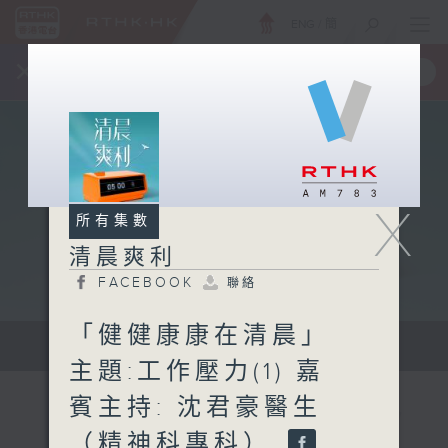
ENG
/
簡
×
全新 RTHK On The Go
取得
一手掌握 RTHK 電台、電視節目
X
所有集數
清晨爽利
FACEBOOK
聯絡
「健健康康在清晨」
保健、生活及社會資訊。
主題:工作壓力(1) 嘉
賓主持: 沈君豪醫生
（精神科專科）