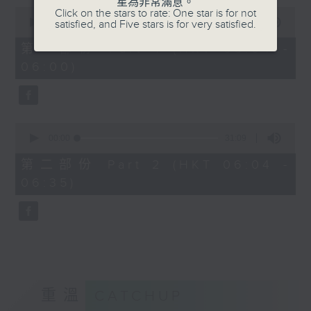
星為非常滿意。
0
Click on the stars to rate: One star is for not
seconds
00:00
56:10
satisfied, and Five stars is for very satisfied.
of
56
第一部份 Part 1 (HKT 05:04 -
minutes,
06:00)
10
seconds
0
seconds
00:00
31:09
of
31
第二部份 Part 2 (HKT 06:04 -
minutes,
06:35)
9
seconds
重溫
CATCHUP