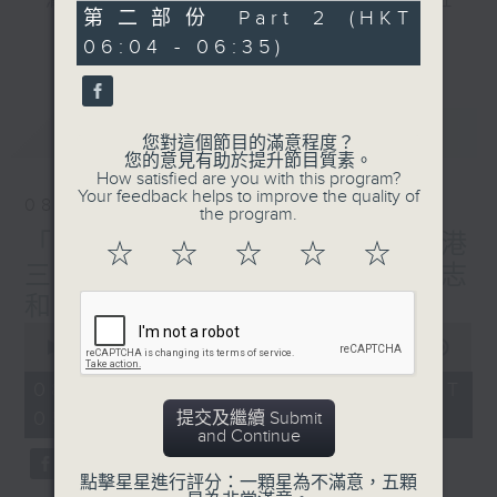
"清晨爽利"節目內容豐富，集保健、生活及社
31
第二部份 Part 2 (HKT
會資訊等元素於一身。主要環節有：「健健康
minutes,
更多...
06:04 - 06:35)
10
康在清晨」 由 專業導師教授不同類型的養
seconds
生運動、保健常識、運動時需要注意的事項
及行山等實用貼士
最新
LATEST
您對這個節目的滿意程度？
您的意見有助於提升節目質素。
How satisfied are you with this program?
Your feedback helps to improve the quality of
08/08/2026
the program.
清晨爽利之齊齊做早操
太極招式示範
「健健康康在清晨」主題:香港
☆
☆
☆
☆
☆
三棟屋博物館 嘉賓主持: 伍志
和（香港歷史文化達人）
0
seconds
00:00
1:27:00
of
1
08/08/2026 - 足本 Full (HKT
hour,
05:04 - 06:35)
提交及繼續 Submit
27
and Continue
minutes,
0
seconds
點擊星星進行評分：一顆星為不滿意，五顆