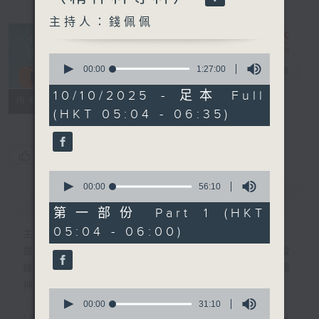
主持人：錢佩佩
0
seconds
00:00
1:27:00
清晨爽利
電台直播
of
1
10/10/2025 - 足本 Full
FACEBOOK
聯絡
所有集數
hour,
(HKT 05:04 - 06:35)
27
minutes,
0
seconds
您喜歡這個節目嗎?
0
seconds
00:00
56:10
簡介
GIST
of
56
第一部份 Part 1 (HKT
minutes,
05:04 - 06:00)
10
主持人：錢佩佩
seconds
嘉賓主持：鍾志光、葉均耀、崔紹漢博士、雷
雄德博士、營養師 林思為 、沈君豪醫生(精
神科)
0
seconds
00:00
31:10
of