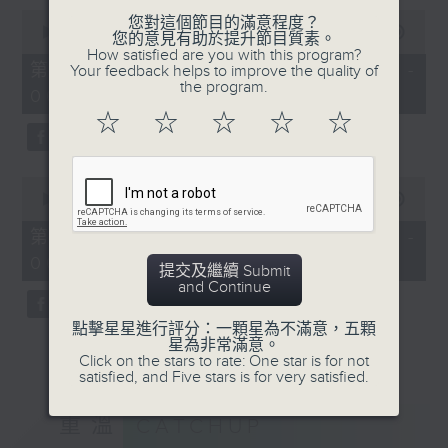
0
您對這個節目的滿意程度？
seconds
00:00
56:10
您的意見有助於提升節目質素。
of
How satisfied are you with this program?
56
第一部份 Part 1 (HKT 05:04 -
Your feedback helps to improve the quality of
minutes,
the program.
06:00)
10
seconds
☆
☆
☆
☆
☆
0
seconds
00:00
31:09
of
31
第二部份 Part 2 (HKT 06:04 -
minutes,
06:35)
9
提交及繼續 Submit
seconds
and Continue
點擊星星進行評分：一顆星為不滿意，五顆
星為非常滿意。
Click on the stars to rate: One star is for not
satisfied, and Five stars is for very satisfied.
重溫
CATCHUP