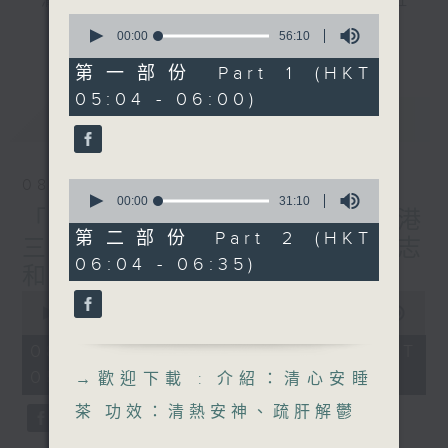
"清晨爽利"節目內容豐富，集保健、生活及社
0
會資訊等元素於一身。主要環節有：「健健康
更多...
seconds
00:00
56:10
康在清晨」 由 專業導師教授不同類型的養
of
56
第一部份 Part 1 (HKT
生運動、保健常識、運動時需要注意的事項
minutes,
05:04 - 06:00)
及行山等實用貼士
10
最新
LATEST
seconds
08/08/2026
0
清晨爽利之齊齊做早操
太極招式示範
seconds
00:00
31:10
「健健康康在清晨」主題:香港
of
31
第二部份 Part 2 (HKT
三棟屋博物館 嘉賓主持: 伍志
minutes,
06:04 - 06:35)
10
和（香港歷史文化達人）
seconds
0
seconds
00:00
1:27:00
of
1
08/08/2026 - 足本 Full (HKT
hour,
05:04 - 06:35)
27
→
歡迎下載 : 介紹：清心安睡
minutes,
0
茶 功效：清熱安神、疏肝解鬱
seconds