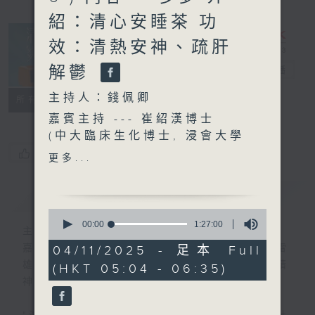
紹：清心安睡茶 功
效：清熱安神、疏肝
解鬱
清晨爽利
電台直播
主持人：錢佩卿
FACEBOOK
聯絡
所有集數
嘉賓主持 --- 崔紹漢博士
(中大臨床生化博士, 浸會大學
中醫學博士)
您喜歡這個節目嗎?
更多...
簡介
GIST
0
seconds
00:00
1:27:00
主持人：錢佩卿
of
1
嘉賓主持：鍾志光、葉均耀、崔紹漢博士、雷
04/11/2025 - 足本 Full
hour,
雄德博士、營養師 林思為 、沈君豪醫生(精
(HKT 05:04 - 06:35)
27
minutes,
神科)
0
seconds