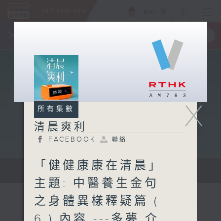
ENG
/
簡
×
全新 RTHK On The Go
取得
一手掌握 RTHK 電台、電視節目
X
所有集數
清晨爽利
FACEBOOK
聯絡
「健健康康在清晨」
保健、生活及社會資訊。
主題: 中醫養生金句
之身體異樣釋疑篇 (
6 ) 內容 ---多夢 介