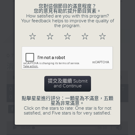
"清晨爽利"節目內容豐富，集保健、生活及社
您對這個節目的滿意程度？
會資訊等元素於一身。主要環節有：「健健康
更多...
您的意見有助於提升節目質素。
康在清晨」 由 專業導師教授不同類型的養
How satisfied are you with this program?
Your feedback helps to improve the quality of
生運動、保健常識、運動時需要注意的事項
the program.
及行山等實用貼士
最新
LATEST
☆
☆
☆
☆
☆
07/08/2026
清晨爽利之齊齊做早操
太極招式示範
清晨爽利
0
seconds
00:00
1:27:00
提交及繼續 Submit
of
and Continue
1
07/08/2026 - 足本 Full (HKT
hour,
05:04 - 06:35)
27
點擊星星進行評分：一顆星為不滿意，五顆
minutes,
星為非常滿意。
0
Click on the stars to rate: One star is for not
seconds
satisfied, and Five stars is for very satisfied.
0
seconds
00:00
56:10
of