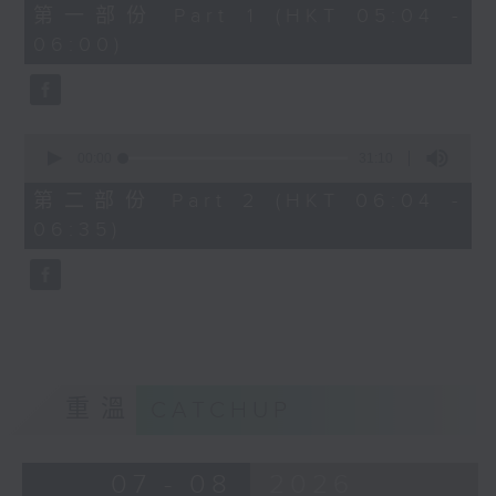
56
第一部份 Part 1 (HKT 05:04 -
minutes,
06:00)
10
seconds
0
seconds
00:00
31:10
of
31
第二部份 Part 2 (HKT 06:04 -
minutes,
06:35)
10
seconds
重溫
CATCHUP
07 - 08
2026