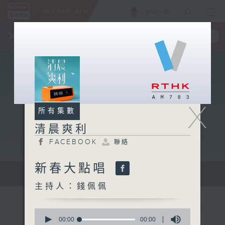
ENG
/
簡
×
全新 RTHK On The Go
取得
一手掌握 RTHK 電台、電視節目
X
所有集數
清晨爽利
FACEBOOK
聯絡
新春大點唱
保健、生活及社會資訊。
主持人：錢佩佩
0
seconds
00:00
00:00