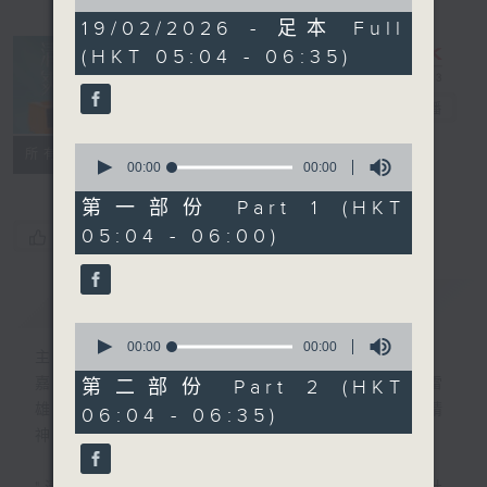
of
0
19/02/2026 - 足本 Full
seconds
(HKT 05:04 - 06:35)
清晨爽利
電台直播
0
FACEBOOK
聯絡
所有集數
seconds
00:00
00:00
of
0
第一部份 Part 1 (HKT
seconds
05:04 - 06:00)
您喜歡這個節目嗎?
簡介
GIST
0
seconds
00:00
00:00
主持人：錢佩佩
of
0
嘉賓主持：鍾志光、葉均耀、崔紹漢博士、雷
第二部份 Part 2 (HKT
seconds
雄德博士、營養師 林思為 、沈君豪醫生(精
06:04 - 06:35)
神科)