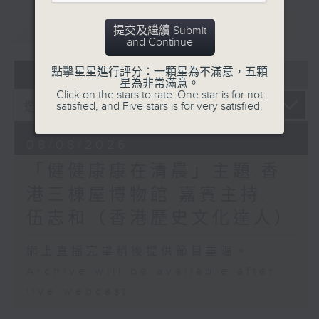
重溫
CATCHUP
提交及繼續 Submit
and Continue
07 - 08
2026
點擊星星進行評分：一顆星為不滿意，五顆
星為非常滿意。
Click on the stars to rate: One star is for not
satisfied, and Five stars is for very satisfied.
08/08/2026
「健健康康在清晨」主題:香
港三棟屋博物館 嘉賓主持:
伍志和（香港歷史文化達人）
網上直播完畢稍後提供節目重溫。
Archive will be available after
live webcast