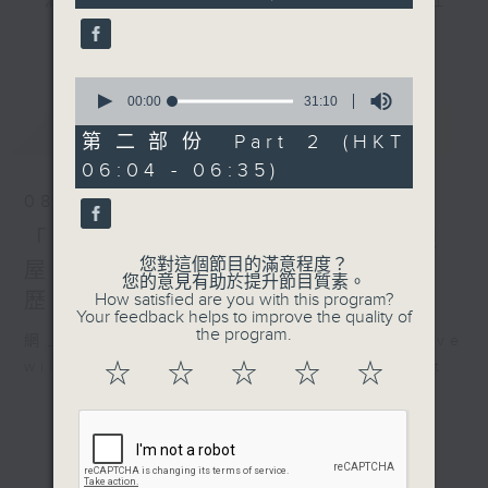
"清晨爽利"節目內容豐富，集保健、生活及社
seconds
會資訊等元素於一身。主要環節有：「健健康
更多...
康在清晨」 由 專業導師教授不同類型的養
生運動、保健常識、運動時需要注意的事項
0
seconds
00:00
31:10
及行山等實用貼士
of
最新
LATEST
31
第二部份 Part 2 (HKT
minutes,
06:04 - 06:35)
10
seconds
08/08/2026
清晨爽利之齊齊做早操
太極招式示範
「健健康康在清晨」主題:香港三棟
您對這個節目的滿意程度？
屋博物館 嘉賓主持: 伍志和（香港
您的意見有助於提升節目質素。
歷史文化達人）
How satisfied are you with this program?
Your feedback helps to improve the quality of
the program.
網上直播完畢稍後提供節目重溫。 Archive
will be available after live webcast
☆
☆
☆
☆
☆