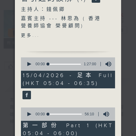
主持人：錢佩卿
嘉賓主持 --- 林思為 ( 香港
營養師協會 榮譽顧問)
清晨爽利
電台直播
更多...
FACEBOOK
聯絡
所有集數
( 澳洲註冊營養
師 )
0
seconds
00:00
1:27:00
您喜歡這個節目嗎?
of
1
15/04/2026 - 足本 Full
hour,
(HKT 05:04 - 06:35)
簡介
27
GIST
minutes,
0
seconds
主持人：錢佩卿
嘉賓主持：鍾志光、葉均耀、崔紹漢博士、雷
0
seconds
00:00
56:10
雄德博士、營養師 林思為 、沈君豪醫生(精
of
神科)
56
第一部份 Part 1 (HKT
minutes,
05:04 - 06:00)
10