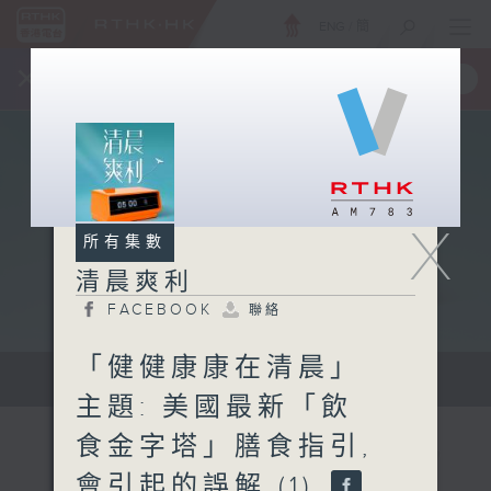
ENG
/
簡
×
全新 RTHK On The Go
取得
一手掌握 RTHK 電台、電視節目
X
所有集數
清晨爽利
FACEBOOK
聯絡
「健健康康在清晨」
保健、生活及社會資訊。
主題: 美國最新「飲
食金字塔」膳食指引,
會引起的誤解 (1)