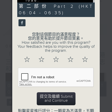
"清晨爽利"節目內容豐富，集保健、生活及社
load.
(Error Code: 101102)
第二部份 Part 2 (HKT
會資訊等元素於一身。主要環節有：「健健康
更多...
06:04 - 06:35)
康在清晨」 由 專業導師教授不同類型的養
生運動、保健常識、運動時需要注意的事項
及行山等實用貼士
最新
LATEST
您對這個節目的滿意程度？
您的意見有助於提升節目質素。
How satisfied are you with this program?
08/08/2026
Your feedback helps to improve the quality of
清晨爽利之齊齊做早操
太極招式示範
the program.
「健健康康在清晨」主題:香港
☆
☆
☆
☆
☆
三棟屋博物館 嘉賓主持: 伍志
和（香港歷史文化達人）
Sorry, the video
player failed to
load.
(Error Code: 101102)
08/08/2026 - 足本 Full (HKT
05:04 - 06:35)
提交及繼續 Submit
and Continue
Sorry, the video
點擊星星進行評分：一顆星為不滿意，五顆