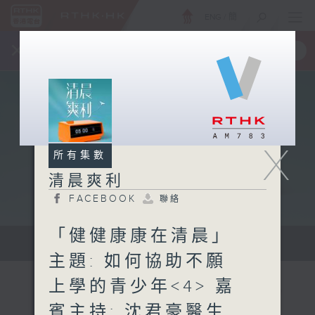
ENG
/
簡
×
全新 RTHK On The Go
取得
一手掌握 RTHK 電台、電視節目
X
所有集數
清晨爽利
FACEBOOK
聯絡
「健健康康在清晨」
保健、生活及社會資訊。
主題: 如何協助不願
上學的青少年<4> 嘉
賓主持: 沈君豪醫生