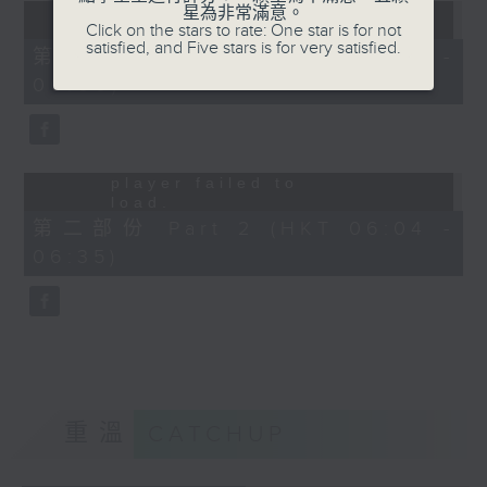
player failed to
星為非常滿意。
Click on the stars to rate: One star is for not
load.
satisfied, and Five stars is for very satisfied.
(Error Code: 101102)
第一部份 Part 1 (HKT 05:04 -
06:00)
Sorry, the video
player failed to
load.
(Error Code: 101102)
第二部份 Part 2 (HKT 06:04 -
06:35)
重溫
CATCHUP