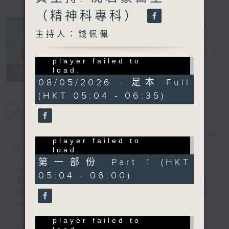
（精神科專科）
主持人：錢佩佩
清晨爽利
電台直播
Sorry, the video
player failed to
load.
FACEBOOK
聯絡
所有集數
(Error Code: 101102)
08/05/2026 - 足本 Full
(HKT 05:04 - 06:35)
您喜歡這個節目嗎?
Sorry, the video
簡介
GIST
player failed to
load.
(Error Code: 101102)
第一部份 Part 1 (HKT
主持人：錢佩佩
05:04 - 06:00)
嘉賓主持：鍾志光、葉均耀、崔紹漢博士、雷
雄德博士、營養師 林思為 、沈君豪醫生(精
神科)
Sorry, the video
player failed to