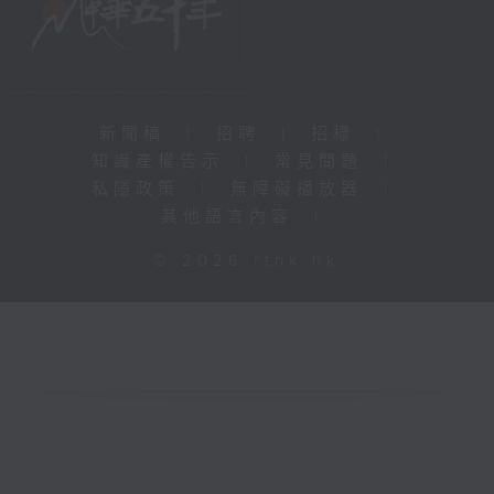
新聞稿
|
招聘
|
招標
|
知識產權告示
|
常見問題
|
私隱政策
|
無障礙播放器
|
其他語言內容
|
© 2026 rthk.hk