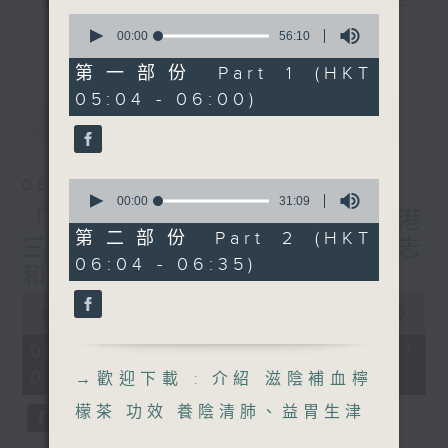
"清晨爽利"節目內容豐富，集保健、生活及社
0
會資訊等元素於一身。主要環節有：「健健康
更多...
seconds
00:00
56:10
康在清晨」 由 專業導師教授不同類型的養
of
56
第一部份 Part 1 (HKT
生運動、保健常識、運動時需要注意的事項
minutes,
05:04 - 06:00)
及行山等實用貼士
10
最新
LATEST
seconds
08/08/2026
0
清晨爽利之齊齊做早操
太極招式示範
seconds
00:00
31:09
「健健康康在清晨」主題:香港
of
31
第二部份 Part 2 (HKT
三棟屋博物館 嘉賓主持: 伍志
minutes,
06:04 - 06:35)
9
和（香港歷史文化達人）
seconds
0
seconds
00:00
1:27:00
of
1
08/08/2026 - 足本 Full (HKT
hour,
05:04 - 06:35)
27
→
歡迎下載 : 介紹 滋陰補血檸
minutes,
0
檬茶 功效 養陰清肺、益胃生津
seconds