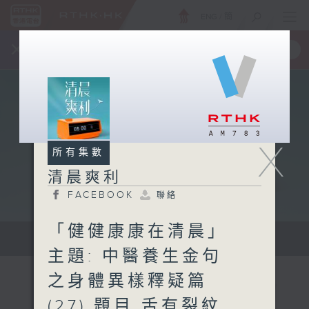
ENG
/
簡
×
全新 RTHK On The Go
取得
一手掌握 RTHK 電台、電視節目
X
所有集數
清晨爽利
FACEBOOK
聯絡
「健健康康在清晨」
保健、生活及社會資訊。
主題: 中醫養生金句
之身體異樣釋疑篇
(27) 題目 舌有裂紋