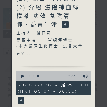
(2) 介紹 滋陰補血檸
檬茶 功效 養陰清
肺、益胃生津
清晨爽利
電台直播
主持人：錢佩卿
FACEBOOK
聯絡
所有集數
嘉賓主持 --- 崔紹漢博士
(中大臨床生化博士, 浸會大學
中醫學博士)
您喜歡這個節目嗎?
更多...
簡介
GIST
0
seconds
00:00
1:26:59
主持人：錢佩卿
of
1
嘉賓主持：鍾志光、葉均耀、崔紹漢博士、雷
28/04/2026 - 足本 Full
hour,
雄德博士、營養師 林思為 、沈君豪醫生(精
(HKT 05:04 - 06:35)
26
minutes,
神科)
59
seconds