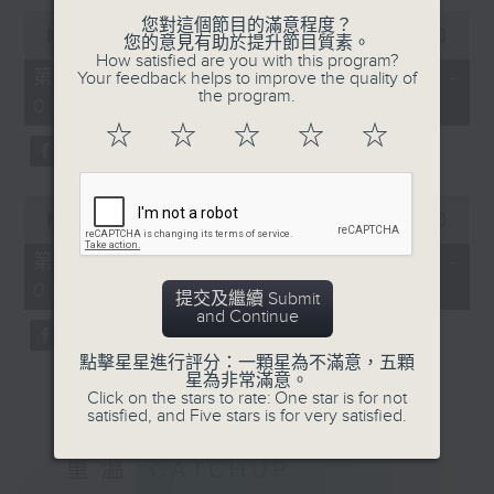
0
您對這個節目的滿意程度？
seconds
00:00
56:10
您的意見有助於提升節目質素。
of
How satisfied are you with this program?
56
第一部份 Part 1 (HKT 05:04 -
Your feedback helps to improve the quality of
minutes,
the program.
06:00)
10
seconds
☆
☆
☆
☆
☆
0
seconds
00:00
31:09
of
31
第二部份 Part 2 (HKT 06:04 -
minutes,
06:35)
9
提交及繼續 Submit
seconds
and Continue
點擊星星進行評分：一顆星為不滿意，五顆
星為非常滿意。
Click on the stars to rate: One star is for not
satisfied, and Five stars is for very satisfied.
重溫
CATCHUP