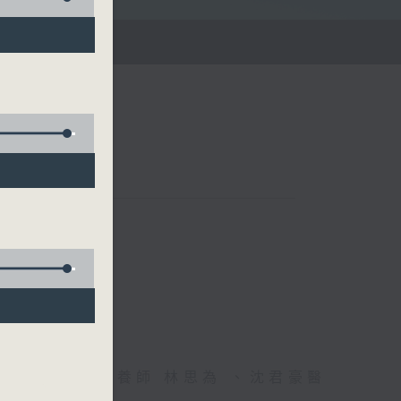
雄德博士、營養師 林思為 、沈君豪醫