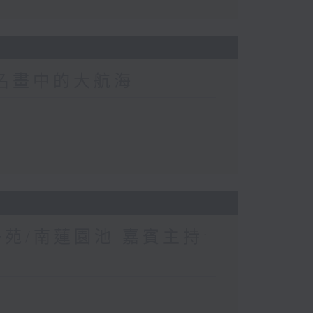
界名畫中的大航海
苑/南蓮園池 嘉賓主持: