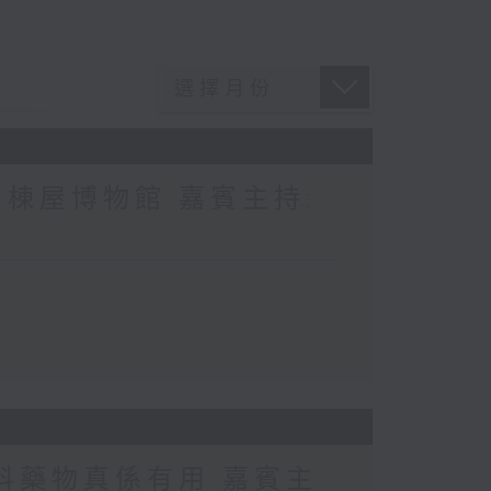
棟屋博物館 嘉賓主持:
科藥物真係有用 嘉賓主