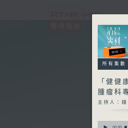
所有集數
「健健康
腫瘤科
主持人：錢
0
seconds
00:00