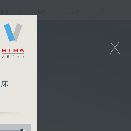
重溫
APPS
我們
ENG
/
簡
X
臨床