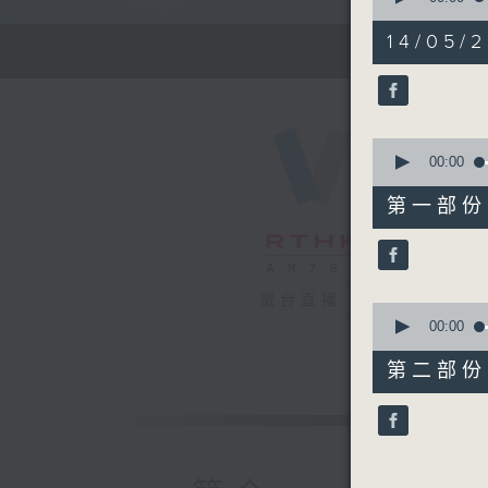
of
1
14/05/
hour,
27
minutes,
0
seconds
90%
0
seconds
00:00
of
56
第一部份 P
minutes,
10
seconds
90%
電台直播
0
seconds
00:00
of
31
第二部份 P
minutes,
9
seconds
90%