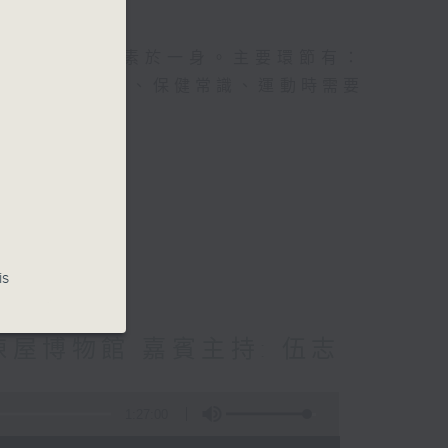
及社會資訊等元素於一身。主要環節有：
類型的養生運動、保健常識、運動時需要
is
屋博物館 嘉賓主持: 伍志
1:27:00