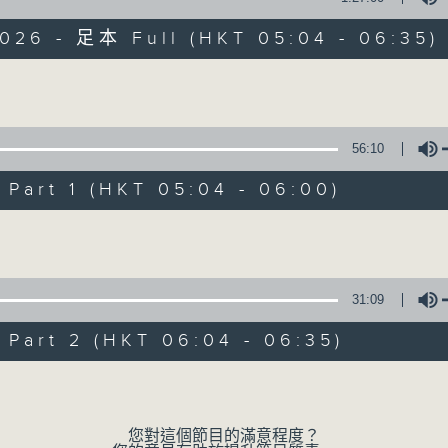
2026 - 足本 Full (HKT 05:04 - 06:35)
保健、生活及社會資訊。
Volume
56:10
art 1 (HKT 05:04 - 06:00)
清晨爽利
Volume
FACEBOOK
聯絡
所有集數
31:09
您喜歡這個節目嗎?
art 2 (HKT 06:04 - 06:35)
Volume
主持人：錢佩佩
嘉賓主持：鍾志光、葉均耀、崔紹漢博士、雷
您對這個節目的滿意程度？