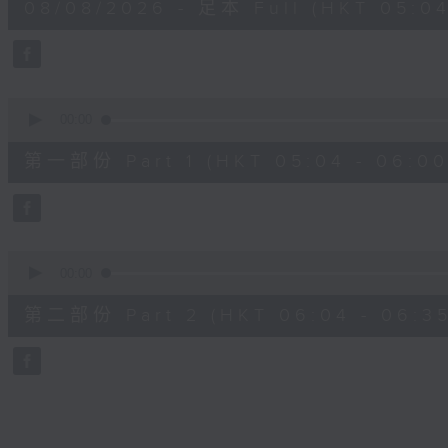
08/08/2026 - 足本 Full (HKT 05:04
hour,
27
minutes,
0
seconds
Volume
90%
0
seconds
00:00
of
56
第一部份 Part 1 (HKT 05:04 - 06:00
minutes,
10
seconds
Volume
90%
0
seconds
00:00
of
31
第二部份 Part 2 (HKT 06:04 - 06:35
minutes,
9
seconds
Volume
90%