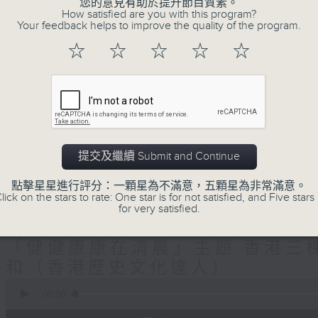
生(精神科)
您的意見有助於提升節目質素。
How satisfied are you with this program?
Your feedback helps to improve the quality of the program.
"清晨爽利"節目內容豐富，集保健、生活
☆
☆
☆
☆
☆
「健健康康在清晨」 由 專業導師教授不同
注意的事項 及行山等實用貼士
提交及繼續 Submit and Continue
清晨爽利之齊齊做早操
太極招式示範
點擊星星進行評分：一顆星為不滿意，五顆星為非常滿意。
lick on the stars to rate: One star is for not satisfied, and Five stars 
for very satisfied.
08/08/2026
「健健康康在清晨」主題:香港三棟
和（香港歷史文化達人）
0
seconds
00:00
of
1