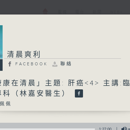
電視
電台
新聞
WEB+
清晨爽利
聯絡
FACEBOOK
康在清晨」主題: 肝癌<4> 主講:
專科（林嘉安醫生）
佩佩
1:27:00