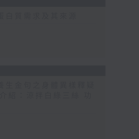
常蛋白質需求及其來源
醫養生金句之身體異樣釋疑
（1） 介紹：涼拌白綠三絲 功