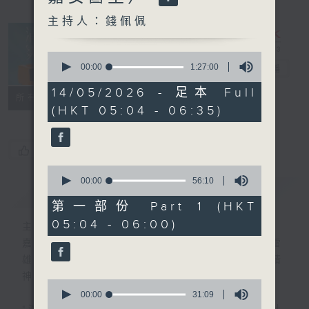
主持人：錢佩佩
0
seconds
00:00
1:27:00
清晨爽利
電台直播
of
1
14/05/2026 - 足本 Full
FACEBOOK
聯絡
所有集數
hour,
(HKT 05:04 - 06:35)
27
minutes,
0
seconds
您喜歡這個節目嗎?
0
seconds
00:00
56:10
簡介
GIST
of
56
第一部份 Part 1 (HKT
minutes,
05:04 - 06:00)
10
主持人：錢佩佩
seconds
嘉賓主持：鍾志光、葉均耀、崔紹漢博士、雷
雄德博士、營養師 林思為 、沈君豪醫生(精
神科)
0
seconds
00:00
31:09
of