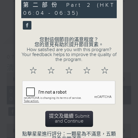
"清晨爽利"節目內容豐富，集保健、生活及社
31
第二部份 Part 2 (HKT
會資訊等元素於一身。主要環節有：「健健康
minutes,
更多...
06:04 - 06:35)
9
康在清晨」 由 專業導師教授不同類型的養
seconds
生運動、保健常識、運動時需要注意的事項
及行山等實用貼士
最新
LATEST
您對這個節目的滿意程度？
您的意見有助於提升節目質素。
How satisfied are you with this program?
Your feedback helps to improve the quality of
07/08/2026
the program.
清晨爽利之齊齊做早操
太極招式示範
清晨爽利
☆
☆
☆
☆
☆
0
seconds
00:00
1:27:00
of
1
07/08/2026 - 足本 Full (HKT
hour,
05:04 - 06:35)
27
minutes,
0
seconds
提交及繼續 Submit
and Continue
0
seconds
00:00
56:10
點擊星星進行評分：一顆星為不滿意，五顆
of