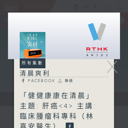
ENG
/
簡
×
全新 RTHK On The Go
取得
一手掌握 RTHK 電台、電視節目
X
所有集數
清晨爽利
FACEBOOK
聯絡
「健健康康在清晨」
保健、生活及社會資訊。
主題: 肝癌<4> 主講:
臨床腫瘤科專科（林
嘉安醫生）