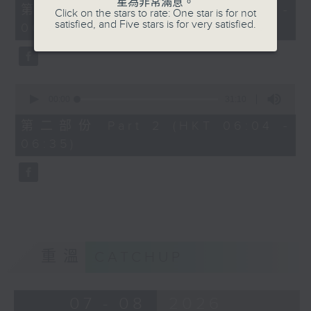
星為非常滿意。
56
第一部份 Part 1 (HKT 05:04 -
Click on the stars to rate: One star is for not
minutes,
satisfied, and Five stars is for very satisfied.
06:00)
10
seconds
0
seconds
00:00
31:10
of
31
第二部份 Part 2 (HKT 06:04 -
minutes,
06:35)
10
seconds
重溫
CATCHUP
07 - 08
2026