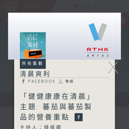
ENG
/
簡
×
全新 RTHK On The Go
取得
一手掌握 RTHK 電台、電視節目
X
所有集數
清晨爽利
FACEBOOK
聯絡
「健健康康在清晨」
保健、生活及社會資訊。
主題: 蕃茄與蕃茄製
品的營養重點
主持人：錢佩卿