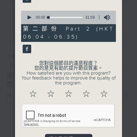
"清晨爽利"節目內容豐富，集保健、生活及社
會資訊等元素於一身。主要環節有：「健健康
更多...
0
康在清晨」 由 專業導師教授不同類型的養
seconds
00:00
31:09
of
生運動、保健常識、運動時需要注意的事項
31
第二部份 Part 2 (HKT
及行山等實用貼士
minutes,
最新
LATEST
06:04 - 06:35)
9
seconds
08/08/2026
清晨爽利之齊齊做早操
太極招式示範
您對這個節目的滿意程度？
「健健康康在清晨」主題:香港三棟
您的意見有助於提升節目質素。
How satisfied are you with this program?
屋博物館 嘉賓主持: 伍志和（香港
Your feedback helps to improve the quality of
the program.
歷史文化達人）
☆
☆
☆
☆
☆
網上直播完畢稍後提供節目重溫。 Archive
will be available after live webcast