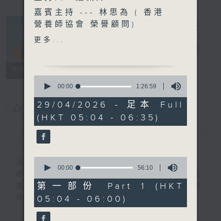
嘉賓主持 --- 林思為 ( 香港
營養師協會 榮譽顧問)
更多...
清晨爽利
電台直播
( 澳洲註冊營養
FACEBOOK
聯絡
所有集數
師 )
0
seconds
00:00
1:26:59
of
1
29/04/2026 - 足本 Full
您喜歡這個節目嗎?
hour,
(HKT 05:04 - 06:35)
26
minutes,
59
簡介
GIST
seconds
0
主持人：錢佩卿
seconds
00:00
56:10
嘉賓主持：鍾志光、葉均耀、崔紹漢博士、雷
of
56
第一部份 Part 1 (HKT
雄德博士、營養師 林思為 、沈君豪醫生(精
minutes,
05:04 - 06:00)
神科)
10
seconds