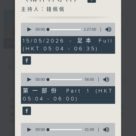
主持人：錢佩佩
0
seconds
00:00
1:27:00
清晨爽利
電台直播
of
1
15/05/2026 - 足本 Full
FACEBOOK
聯絡
所有集數
hour,
(HKT 05:04 - 06:35)
27
minutes,
0
seconds
您喜歡這個節目嗎?
0
seconds
00:00
56:00
簡介
GIST
of
56
第一部份 Part 1 (HKT
minutes,
05:04 - 06:00)
0
主持人：錢佩佩
seconds
嘉賓主持：鍾志光、葉均耀、崔紹漢博士、雷
雄德博士、營養師 林思為 、沈君豪醫生(精
神科)
0
seconds
00:00
31:09
of