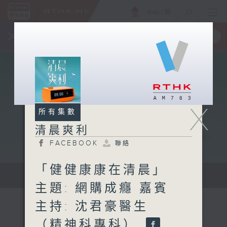
ENG
/
簡
×
全新 RTHK On The Go
取得
一手掌握 RTHK 電台、電視節目
X
所有集數
清晨爽利
FACEBOOK
聯絡
「健健康康在清晨」
保健、生活及社會資訊。
主題: 網購成癮 嘉賓
主持: 沈君豪醫生
（精神科專科）