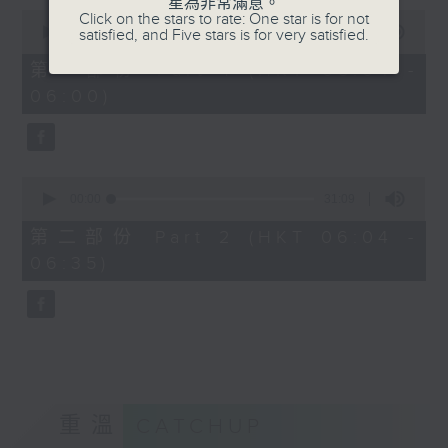
星為非常滿意。
0
Click on the stars to rate: One star is for not
seconds
00:00
56:00
satisfied, and Five stars is for very satisfied.
of
56
第一部份 Part 1 (HKT 05:04 -
minutes,
06:00)
0
seconds
0
seconds
00:00
31:09
of
31
第二部份 Part 2 (HKT 06:04 -
minutes,
06:35)
9
seconds
重溫
CATCHUP