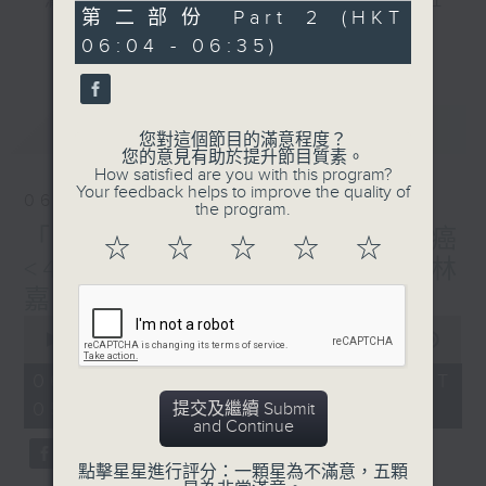
"清晨爽利"節目內容豐富，集保健、生活及社
31
第二部份 Part 2 (HKT
會資訊等元素於一身。主要環節有：「健健康
minutes,
更多...
06:04 - 06:35)
9
康在清晨」 由 專業導師教授不同類型的養
seconds
生運動、保健常識、運動時需要注意的事項
及行山等實用貼士
最新
LATEST
您對這個節目的滿意程度？
您的意見有助於提升節目質素。
How satisfied are you with this program?
Your feedback helps to improve the quality of
06/08/2026
the program.
清晨爽利之齊齊做早操
太極招式示範
「健健康康在清晨」主題: 肺癌
☆
☆
☆
☆
☆
<4> 主講:臨床腫瘤科專科（林
嘉安醫生）
0
seconds
00:00
1:26:59
of
1
06/08/2026 - 足本 Full (HKT
hour,
05:04 - 06:35)
提交及繼續 Submit
26
and Continue
minutes,
59
seconds
點擊星星進行評分：一顆星為不滿意，五顆