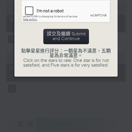
0
seconds
00:00
56:00
of
56
第一部份 Part 1 (HKT 05:04 -
minutes,
06:00)
0
seconds
提交及繼續 Submit
and Continue
點擊星星進行評分：一顆星為不滿意，五顆
0
星為非常滿意。
seconds
00:00
31:09
Click on the stars to rate: One star is for not
of
satisfied, and Five stars is for very satisfied.
31
第二部份 Part 2 (HKT 06:04 -
minutes,
06:35)
9
seconds
重溫
CATCHUP