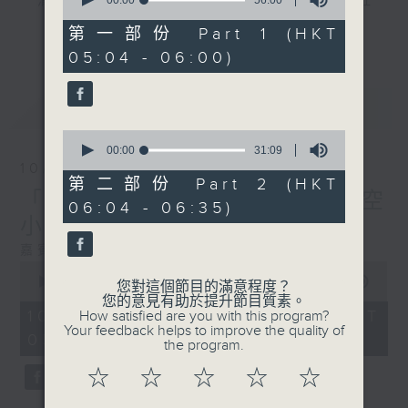
seconds
"清晨爽利"節目內容豐富，集保健、生活及社
of
會資訊等元素於一身。主要環節有：「健健康
56
第一部份 Part 1 (HKT
更多...
minutes,
康在清晨」 由 專業導師教授不同類型的養
05:04 - 06:00)
0
生運動、保健常識、運動時需要注意的事項
seconds
及行山等實用貼士
最新
LATEST
0
seconds
00:00
31:09
of
10/08/2026
清晨爽利之齊齊做早操
太極招式示範
31
第二部份 Part 2 (HKT
minutes,
「健健康康在清晨」主題: 航空
06:04 - 06:35)
9
小知識
seconds
嘉賓主持 --- 葉均耀 ( 中文大學哲學碩士 )
0
seconds
00:00
1:26:59
您對這個節目的滿意程度？
of
您的意見有助於提升節目質素。
1
10/08/2026 - 足本 Full (HKT
How satisfied are you with this program?
hour,
Your feedback helps to improve the quality of
05:04 - 06:35)
26
the program.
minutes,
59
☆
☆
☆
☆
☆
seconds