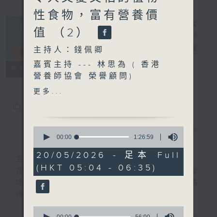
性食物，富有營養價
值 （2）
清晨爽利
電台直播
主持人：錢佩卿
嘉賓主持 --- 林思為 ( 香港
FACEBOOK
聯絡
所有集數
營養師協會 榮譽顧問)
更多...
您喜歡這個節目嗎?
( 澳洲註冊營養師 )
0
簡介
GIST
seconds
00:00
1:26:59
of
1
20/05/2026 - 足本 Full
主持人：錢佩卿
hour,
(HKT 05:04 - 06:35)
26
嘉賓主持：鍾志光、葉均耀、崔紹漢博士、雷
minutes,
雄德博士、營養師 林思為 、沈君豪醫生(精
59
seconds
神科)
0
00:00
56:00