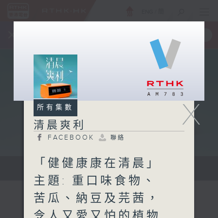
ENG
/
簡
×
全新 RTHK On The Go
取得
一手掌握 RTHK 電台、電視節目
X
所有集數
清晨爽利
FACEBOOK
聯絡
「健健康康在清晨」
保健、生活及社會資訊。
主題: 重口味食物、
苦瓜、納豆及芫茜，
令人又愛又怕的植物