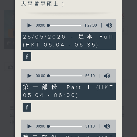
大學哲學碩士 )
0
seconds
00:00
1:27:00
of
清晨爽利
電台直播
1
25/05/2026 - 足本 Full
hour,
FACEBOOK
聯絡
所有集數
(HKT 05:04 - 06:35)
27
minutes,
0
seconds
您喜歡這個節目嗎?
0
seconds
00:00
56:10
of
簡介
GIST
56
第一部份 Part 1 (HKT
minutes,
05:04 - 06:00)
10
seconds
主持人：錢佩卿
嘉賓主持：鍾志光、葉均耀、崔紹漢博士、雷
雄德博士、營養師 林思為 、沈君豪醫生(精
0
神科)
seconds
00:00
31:10
of
31