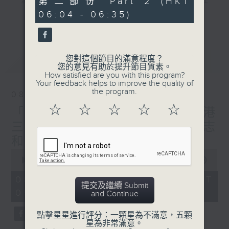
第二部份 Part 2 (HKT
"清晨爽利"節目內容豐富，集保健、生活及社
minutes,
會資訊等元素於一身。主要環節有：「健健康
06:04 - 06:35)
10
更多...
seconds
康在清晨」 由 專業導師教授不同類型的養
生運動、保健常識、運動時需要注意的事項
及行山等實用貼士
您對這個節目的滿意程度？
最新
LATEST
您的意見有助於提升節目質素。
How satisfied are you with this program?
Your feedback helps to improve the quality of
the program.
08/08/2026
清晨爽利之齊齊做早操
太極招式示範
☆
☆
☆
☆
☆
「健健康康在清晨」主題:香港
三棟屋博物館 嘉賓主持: 伍志
和（香港歷史文化達人）
0
seconds
00:00
1:27:00
of
1
08/08/2026 - 足本 Full (HKT
hour,
提交及繼續 Submit
05:04 - 06:35)
27
and Continue
minutes,
0
點擊星星進行評分：一顆星為不滿意，五顆
seconds
星為非常滿意。