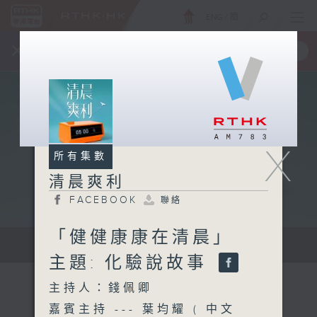
ENG
/
簡
×
全新 RTHK On The Go
取得
一手掌握 RTHK 電台、電視節目
X
所有集數
清晨爽利
FACEBOOK
聯絡
「健健康康在清晨」
保健、生活及社會資訊。
主題: 化驗說故事
主持人：錢佩卿
嘉賓主持 --- 葉均耀 ( 中文