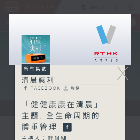
ENG
/
簡
×
全新 RTHK On The Go
取得
一手掌握 RTHK 電台、電視節目
X
所有集數
清晨爽利
FACEBOOK
聯絡
「健健康康在清晨」
保健、生活及社會資訊。
主題: 全生命周期的
體重管理
主持人：錢佩卿