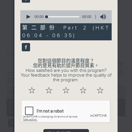
"清晨爽利"節目內容豐富，集保健、生活及社
會資訊等元素於一身。主要環節有：「健健康
更多...
0
康在清晨」 由 專業導師教授不同類型的養
seconds
00:00
00:00
of
生運動、保健常識、運動時需要注意的事項
0
第二部份 Part 2 (HKT
及行山等實用貼士
seconds
最新
LATEST
06:04 - 06:35)
08/08/2026
清晨爽利之齊齊做早操
太極招式示範
您對這個節目的滿意程度？
「健健康康在清晨」主題:香港
您的意見有助於提升節目質素。
How satisfied are you with this program?
三棟屋博物館 嘉賓主持: 伍志
Your feedback helps to improve the quality of
the program.
和（香港歷史文化達人）
0
☆
☆
☆
☆
☆
seconds
00:00
1:27:00
of
1
08/08/2026 - 足本 Full (HKT
hour,
05:04 - 06:35)
27
minutes,
0
seconds