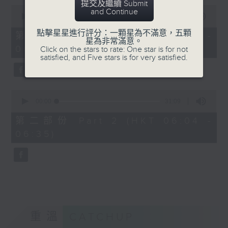
提交及繼續 Submit
0
and Continue
seconds
00:00
56:10
of
點擊星星進行評分：一顆星為不滿意，五顆
56
第一部份 Part 1 (HKT 05:04 -
星為非常滿意。
minutes,
06:00)
Click on the stars to rate: One star is for not
10
satisfied, and Five stars is for very satisfied.
seconds
0
seconds
00:00
31:09
of
31
第二部份 Part 2 (HKT 06:04 -
minutes,
06:35)
9
seconds
重溫
CATCHUP