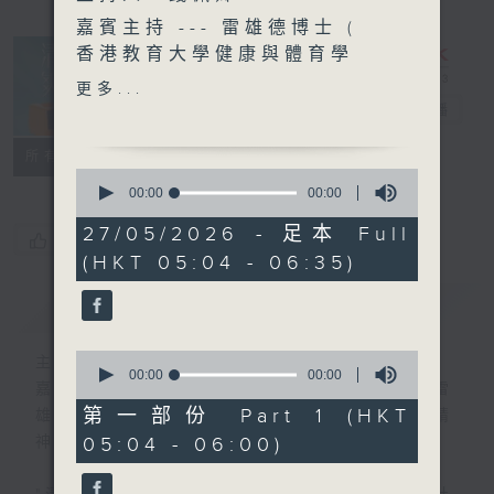
嘉賓主持 --- 雷雄德博士 (
香港教育大學健康與體育學
系 高級講師)
更多...
清晨爽利
電台直播
FACEBOOK
聯絡
所有集數
0
seconds
00:00
00:00
of
0
27/05/2026 - 足本 Full
您喜歡這個節目嗎?
seconds
(HKT 05:04 - 06:35)
簡介
GIST
0
主持人：錢佩卿
seconds
00:00
00:00
嘉賓主持：鍾志光、葉均耀、崔紹漢博士、雷
of
0
第一部份 Part 1 (HKT
雄德博士、營養師 林思為 、沈君豪醫生(精
seconds
05:04 - 06:00)
神科)