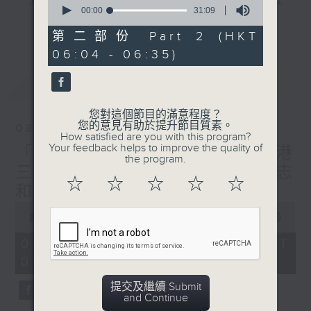
"清晨爽利"節目內容豐富，集保健、生活及社
seconds
00:00
31:09
會資訊等元素於一身。主要環節有：「健健康
of
更多...
31
康在清晨」 由 專業導師教授不同類型的養
第二部份 Part 2 (HKT
minutes,
生運動、保健常識、運動時需要注意的事項
06:04 - 06:35)
9
seconds
及行山等實用貼士
最新
LATEST
您對這個節目的滿意程度？
您的意見有助於提升節目質素。
08/08/2026
清晨爽利之齊齊做早操
太極招式示範
How satisfied are you with this program?
Your feedback helps to improve the quality of
「健健康康在清晨」主題:香港
the program.
三棟屋博物館 嘉賓主持: 伍志
☆
☆
☆
☆
☆
和（香港歷史文化達人）
0
seconds
00:00
1:27:00
of
1
08/08/2026 - 足本 Full (HKT
hour,
05:04 - 06:35)
27
minutes,
0
提交及繼續 Submit
seconds
and Continue