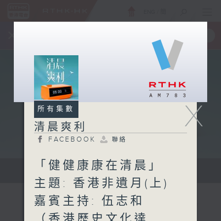
ENG
/
簡
×
全新 RTHK On The Go
取得
一手掌握 RTHK 電台、電視節目
X
所有集數
清晨爽利
FACEBOOK
聯絡
「健健康康在清晨」
保健、生活及社會資訊。
主題: 香港非遺月(上)
嘉賓主持: 伍志和
（香港歷史文化達