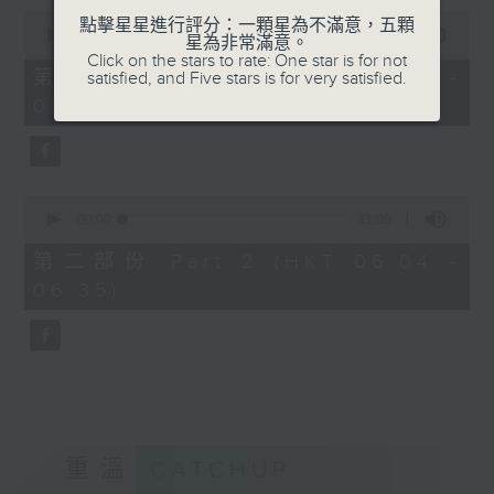
0
點擊星星進行評分：一顆星為不滿意，五顆
seconds
00:00
56:10
星為非常滿意。
of
Click on the stars to rate: One star is for not
56
第一部份 Part 1 (HKT 05:04 -
satisfied, and Five stars is for very satisfied.
minutes,
06:00)
10
seconds
0
seconds
00:00
31:09
of
31
第二部份 Part 2 (HKT 06:04 -
minutes,
06:35)
9
seconds
重溫
CATCHUP