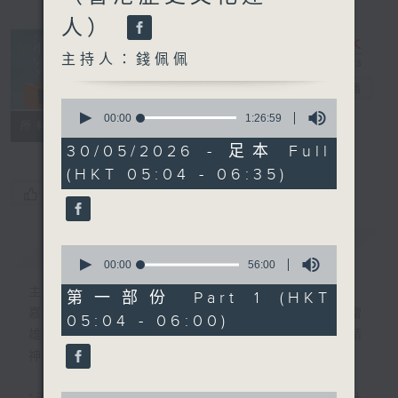
人）
主持人：錢佩佩
清晨爽利
電台直播
0
seconds
00:00
1:26:59
FACEBOOK
聯絡
所有集數
of
1
30/05/2026 - 足本 Full
hour,
(HKT 05:04 - 06:35)
26
minutes,
您喜歡這個節目嗎?
59
seconds
簡介
GIST
0
seconds
00:00
56:00
of
主持人：錢佩佩
56
第一部份 Part 1 (HKT
minutes,
嘉賓主持：鍾志光、葉均耀、崔紹漢博士、雷
05:04 - 06:00)
0
雄德博士、營養師 林思為 、沈君豪醫生(精
seconds
神科)
0