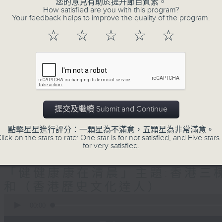
生(精神科)
您的意見有助於提升節目質素。
How satisfied are you with this program?
Your feedback helps to improve the quality of the program.
"清晨爽利"節目內容豐富，集保健、生活
☆
☆
☆
☆
☆
「健健康康在清晨」 由 專業導師教授不同
注意的事項 及行山等實用貼士
提交及繼續 Submit and Continue
清晨爽利之齊齊做早操
太極招式示範
點擊星星進行評分：一顆星為不滿意，五顆星為非常滿意。
lick on the stars to rate: One star is for not satisfied, and Five stars 
for very satisfied.
08/08/2026
「健健康康在清晨」主題:香港三棟
和（香港歷史文化達人）
0
seconds
00:00
of
1