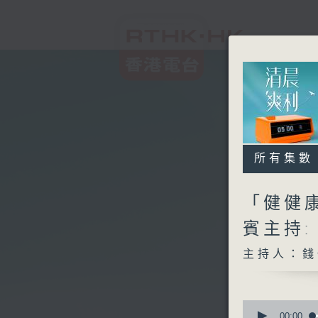
所有集數
「健健康
賓主持
主持人：錢
0
seconds
00:00