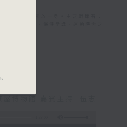
及社會資訊等元素於一身。主要環節有：
類型的養生運動、保健常識、運動時需要
is
屋博物館 嘉賓主持: 伍志
1:27:00