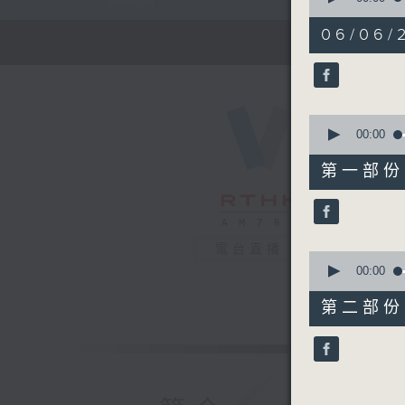
of
1
06/06/
hour,
27
minutes,
0
seconds
90%
0
seconds
00:00
of
56
第一部份 P
minutes,
10
seconds
90%
電台直播
0
seconds
00:00
of
31
第二部份 P
minutes,
9
seconds
90%