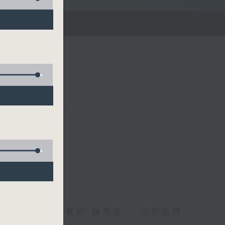
雄德博士、營養師 林思為 、沈君豪醫