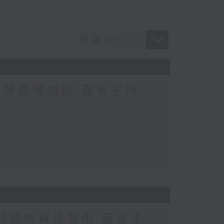
棟屋博物館 嘉賓主持:
科藥物真係有用 嘉賓主