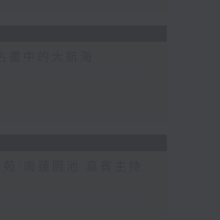
界名畫中的大航海
苑/南蓮園池 嘉賓主持: