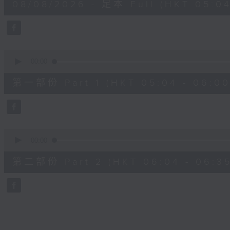
08/08/2026 - 足本 Full (HKT 05:04
hour,
27
minutes,
0
seconds
Volume
90%
0
seconds
00:00
of
56
第一部份 Part 1 (HKT 05:04 - 06:00
minutes,
10
seconds
Volume
90%
0
seconds
00:00
of
31
第二部份 Part 2 (HKT 06:04 - 06:35
minutes,
9
seconds
Volume
90%