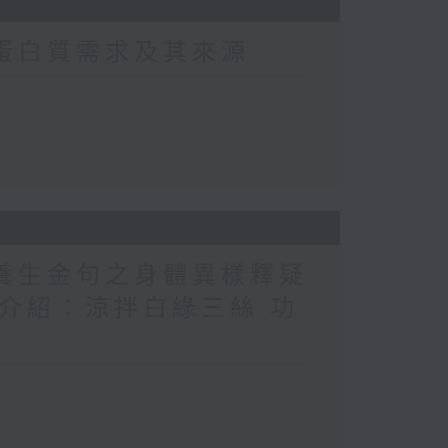
常蛋白質需求及其來源
醫養生金句之身體異樣釋疑
（1） 介紹：涼拌白綠三絲 功