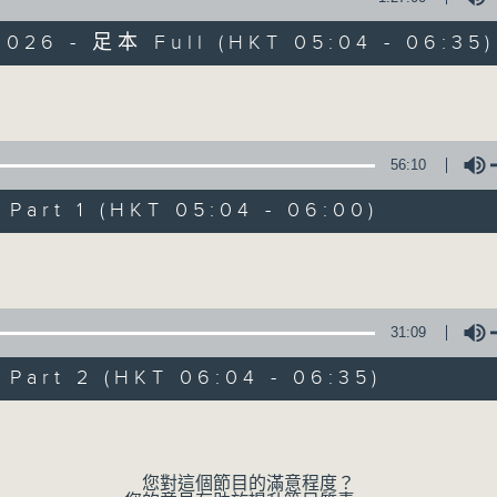
2026 - 足本 Full (HKT 05:04 - 06:35)
保健、生活及社會資訊。
Volume
56:10
art 1 (HKT 05:04 - 06:00)
清晨爽利
Volume
FACEBOOK
聯絡
所有集數
31:09
您喜歡這個節目嗎?
art 2 (HKT 06:04 - 06:35)
Volume
主持人：錢佩佩
嘉賓主持：鍾志光、葉均耀、崔紹漢博士、雷
您對這個節目的滿意程度？