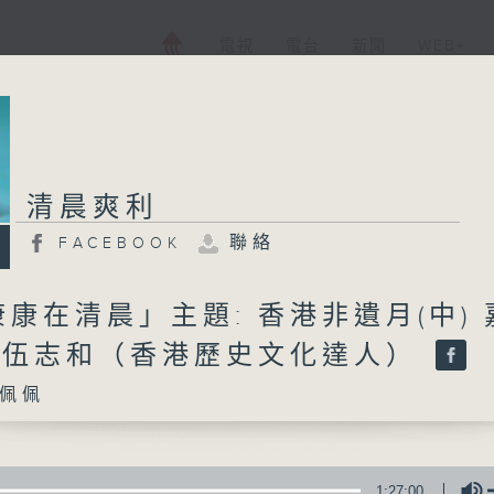
電視
電台
新聞
WEB+
清晨爽利
聯絡
FACEBOOK
康在清晨」主題: 香港非遺月(中) 
: 伍志和（香港歷史文化達人）
佩佩
1:27:00