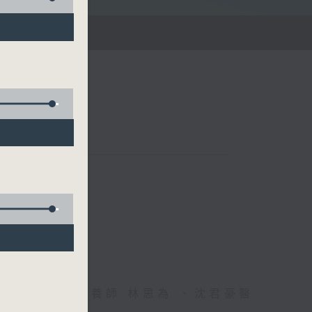
雄德博士、營養師 林思為 、沈君豪醫