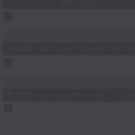
08/08/2026 - 足本 Full (HKT 05:04
hour,
27
minutes,
0
seconds
Volume
90%
0
seconds
00:00
of
56
第一部份 Part 1 (HKT 05:04 - 06:00
minutes,
10
seconds
Volume
90%
0
seconds
00:00
of
31
第二部份 Part 2 (HKT 06:04 - 06:35
minutes,
9
seconds
Volume
90%