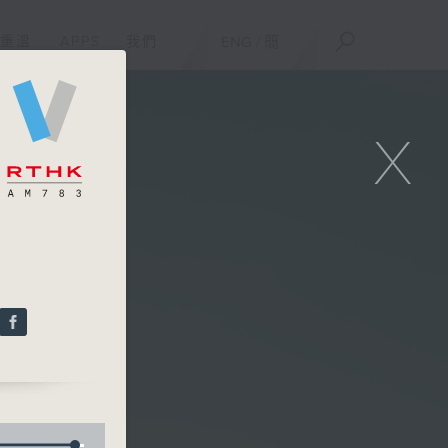
重溫
APPS
我們
ENG
/
簡
X