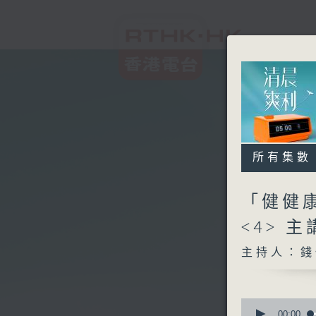
所有集數
「健健
<4> 
主持人：錢
0
seconds
00:00