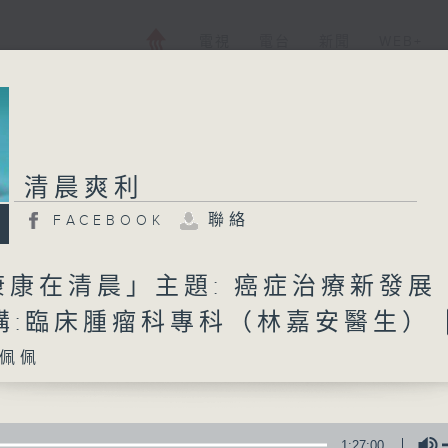
電視
電台
新聞
WEB+
清晨爽利
聯絡
FACEBOOK
康康在清晨」主題: 癌症治療新發展
主講:臨床腫瘤科專科（林嘉安醫生）
佩佩
1:27:00