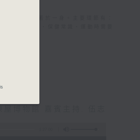
及社會資訊等元素於一身。主要環節有：
類型的養生運動、保健常識、運動時需要
is
屋博物館 嘉賓主持: 伍志
1:27:00