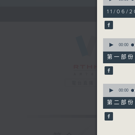
of
1
11/06/2
hour,
27
minutes,
0
seconds
90%
0
seconds
00:00
of
56
第一部份 P
minutes,
10
seconds
90%
電台直播
0
seconds
00:00
of
31
第二部份 P
minutes,
10
seconds
90%