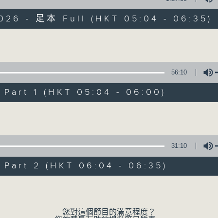
026 - 足本 Full (HKT 05:04 - 06:35)
保健、生活及社會資訊。
Volume
56:10
art 1 (HKT 05:04 - 06:00)
清晨爽利
Volume
FACEBOOK
聯絡
所有集數
31:10
您喜歡這個節目嗎?
art 2 (HKT 06:04 - 06:35)
Volume
主持人：錢佩佩
嘉賓主持：鍾志光、葉均耀、崔紹漢博士、雷
您對這個節目的滿意程度？