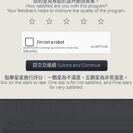
生(精神科)
您的意見有助於提升節目質素。
How satisfied are you with this program?
Your feedback helps to improve the quality of the program.
"清晨爽利"節目內容豐富，集保健、生活
☆
☆
☆
☆
☆
「健健康康在清晨」 由 專業導師教授不同
注意的事項 及行山等實用貼士
提交及繼續 Submit and Continue
清晨爽利之齊齊做早操
太極招式示範
點擊星星進行評分：一顆星為不滿意，五顆星為非常滿意。
lick on the stars to rate: One star is for not satisfied, and Five stars 
for very satisfied.
08/08/2026
「健健康康在清晨」主題:香港三棟
和（香港歷史文化達人）
0
seconds
00:00
of
1