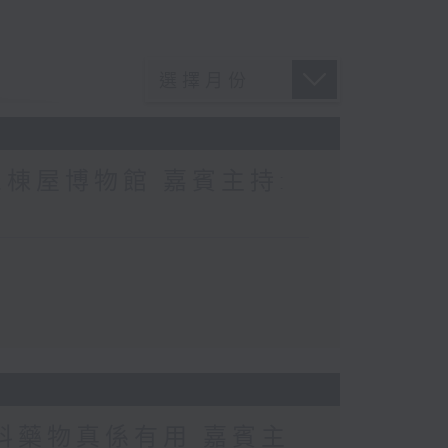
棟屋博物館 嘉賓主持:
科藥物真係有用 嘉賓主