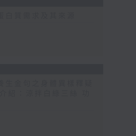
常蛋白質需求及其來源
醫養生金句之身體異樣釋疑
（1） 介紹：涼拌白綠三絲 功