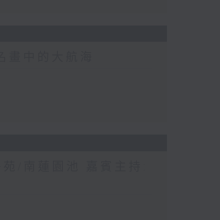
界名畫中的大航海
苑/南蓮園池 嘉賓主持: