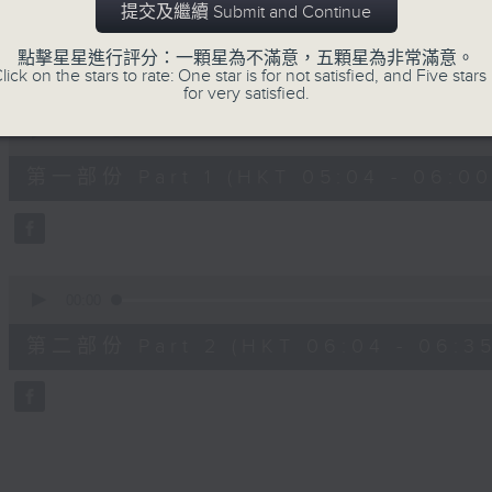
08/08/2026 - 足本 Full (HKT 05:04
提交及繼續 Submit and Continue
hour,
27
minutes,
點擊星星進行評分：一顆星為不滿意，五顆星為非常滿意。
0
lick on the stars to rate: One star is for not satisfied, and Five stars 
seconds
Volume
for very satisfied.
90%
0
seconds
00:00
of
56
第一部份 Part 1 (HKT 05:04 - 06:00
minutes,
10
seconds
Volume
90%
0
seconds
00:00
of
31
第二部份 Part 2 (HKT 06:04 - 06:35
minutes,
9
seconds
Volume
90%