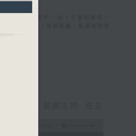
及社會資訊等元素於一身。主要環節有：
類型的養生運動、保健常識、運動時需要
元
屋博物館 嘉賓主持: 伍志
1:27:00