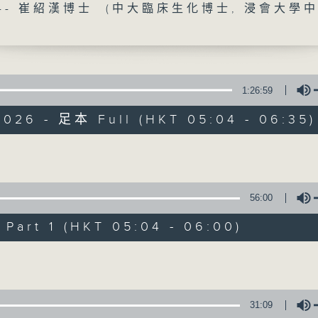
--- 崔紹漢博士 (中大臨床生化博士, 浸會大學
保健、生活及社會資訊。
1:26:59
2026 - 足本 Full (HKT 05:04 - 06:35)
清晨爽利
FACEBOOK
聯絡
Volume
所有集數
56:00
art 1 (HKT 05:04 - 06:00)
您喜歡這個節目嗎?
Volume
主持人：錢佩卿
嘉賓主持：鍾志光、葉均耀、崔紹漢博士、雷
31:09