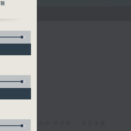
中醫
雄德博士、營養師 林思為 、沈君豪醫