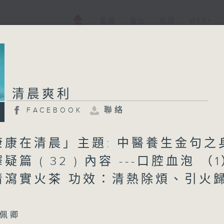
電視
電台
新聞
WEB+
清晨爽利
聯絡
FACEBOOK
康康在清晨」主題: 中醫養生金句之
篇 ( 32 ) 內容 ---口腔血泡 （
清瀉實火茶 功效：清熱除煩、引火
佩卿