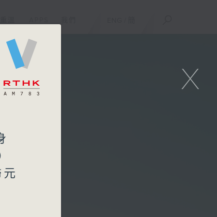
重溫
APPS
我們
ENG
/
簡
X
身
1）
歸元