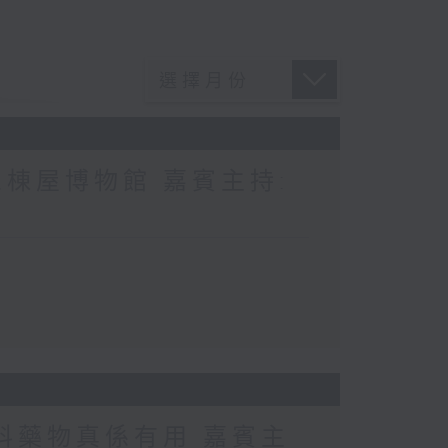
棟屋博物館 嘉賓主持:
科藥物真係有用 嘉賓主