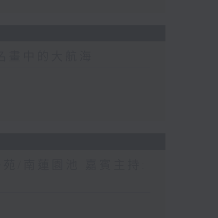
界名畫中的大航海
苑/南蓮園池 嘉賓主持: