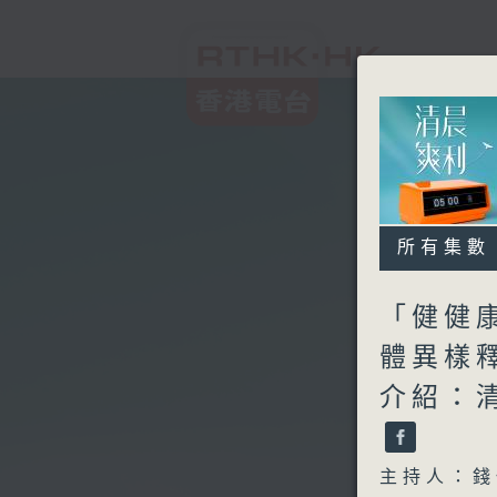
所有集數
「健健
體異樣釋疑
介紹：
主持人：錢