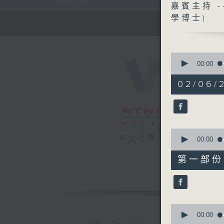
嘉賓主持 
學博士)
0
seconds
00:00
of
1
02/06/
hour,
26
minutes,
59
seconds
90%
0
電台直播
seconds
00:00
of
56
第一部份 P
minutes,
0
seconds
90%
0
seconds
00:00
of