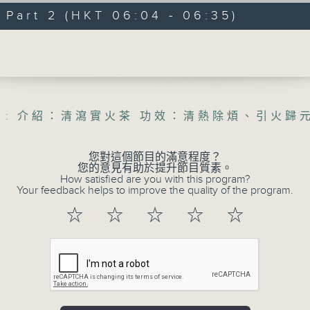
生(精神科)
art 2 (HKT 06:04 - 06:35)
"清晨爽利"節目內容豐富，集保健、生活
Volume
「健健康康在清晨」 由 專業導師教授不同
注意的事項 及行山等實用貼士
 : 介紹：清瀉實火茶 功效：清熱除煩、引火歸
清晨爽利之齊齊做早操
太極招式示範
您對這個節目的滿意程度？
您的意見有助於提升節目質素。
How satisfied are you with this program?
Your feedback helps to improve the quality of the program.
08/08/2026
☆
☆
☆
☆
☆
「健健康康在清晨」主題:香港三棟
和（香港歷史文化達人）
0
seconds
00:00
of
1