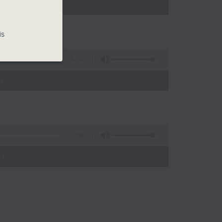
 - 06:35)
is
56:10
)
31:09
)