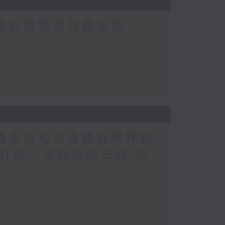
常蛋白質需求及其來源
醫養生金句之身體異樣釋疑
（1） 介紹：涼拌白綠三絲 功