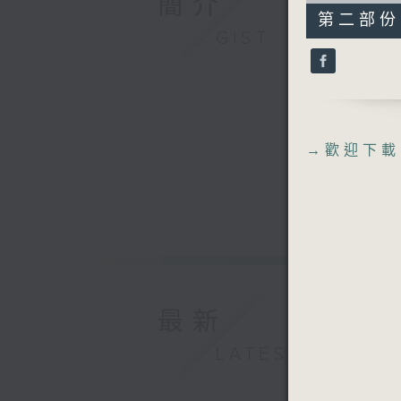
簡介
31
第二部份 P
minutes,
GIST
9
seconds
90%
→
歡迎下載
最新
LATEST