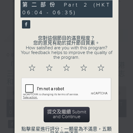
"清晨爽利"節目內容豐富，集保健、生活及社
31
第二部份 Part 2 (HKT
會資訊等元素於一身。主要環節有：「健健康
minutes,
更多...
06:04 - 06:35)
9
康在清晨」 由 專業導師教授不同類型的養
seconds
生運動、保健常識、運動時需要注意的事項
及行山等實用貼士
最新
LATEST
您對這個節目的滿意程度？
您的意見有助於提升節目質素。
How satisfied are you with this program?
Your feedback helps to improve the quality of
08/08/2026
the program.
清晨爽利之齊齊做早操
太極招式示範
「健健康康在清晨」主題:香港
☆
☆
☆
☆
☆
三棟屋博物館 嘉賓主持: 伍志
和（香港歷史文化達人）
0
seconds
00:00
1:27:00
of
1
08/08/2026 - 足本 Full (HKT
hour,
05:04 - 06:35)
提交及繼續 Submit
27
and Continue
minutes,
0
seconds
點擊星星進行評分：一顆星為不滿意，五顆