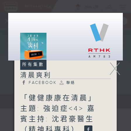
ENG
/
簡
×
全新 RTHK On The Go
取得
一手掌握 RTHK 電台、電視節目
X
所有集數
清晨爽利
FACEBOOK
聯絡
「健健康康在清晨」
保健、生活及社會資訊。
主題: 強迫症<4> 嘉
賓主持: 沈君豪醫生
（精神科專科）