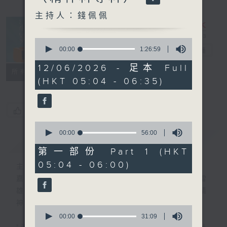
主持人：錢佩佩
0
seconds
00:00
1:26:59
清晨爽利
電台直播
of
1
12/06/2026 - 足本 Full
FACEBOOK
聯絡
所有集數
hour,
(HKT 05:04 - 06:35)
26
minutes,
59
seconds
您喜歡這個節目嗎?
0
seconds
00:00
56:00
簡介
GIST
of
56
第一部份 Part 1 (HKT
minutes,
05:04 - 06:00)
0
主持人：錢佩佩
seconds
嘉賓主持：鍾志光、葉均耀、崔紹漢博士、雷
雄德博士、營養師 林思為 、沈君豪醫生(精
神科)
0
seconds
00:00
31:09
of