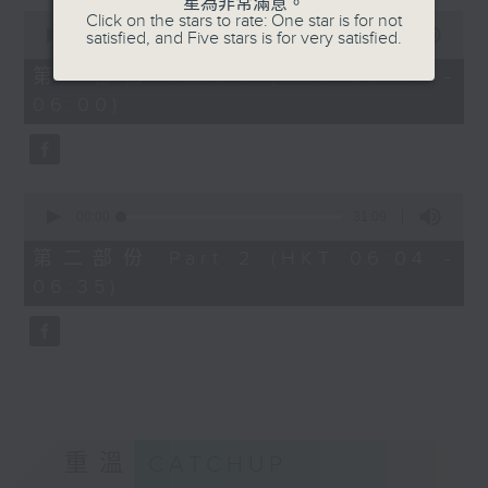
星為非常滿意。
0
Click on the stars to rate: One star is for not
seconds
00:00
56:10
satisfied, and Five stars is for very satisfied.
of
56
第一部份 Part 1 (HKT 05:04 -
minutes,
06:00)
10
seconds
0
seconds
00:00
31:09
of
31
第二部份 Part 2 (HKT 06:04 -
minutes,
06:35)
9
seconds
重溫
CATCHUP