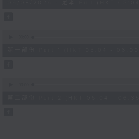
06/08/2026 - 足本 Full (HKT 05:04
hour,
26
minutes,
59
seconds
Volume
90%
0
seconds
00:00
of
56
第一部份 Part 1 (HKT 05:04 - 06:00
minutes,
0
seconds
Volume
90%
0
seconds
00:00
of
31
第二部份 Part 2 (HKT 06:04 - 06:35
minutes,
9
seconds
Volume
90%