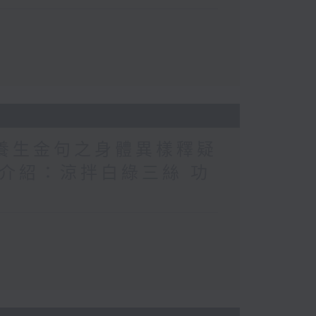
醫養生金句之身體異樣釋疑
（1） 介紹：涼拌白綠三絲 功