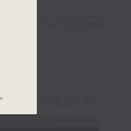
及社會資訊等元素於一身。主要環節有：
類型的養生運動、保健常識、運動時需要
is
4> 主講:臨床腫瘤科專科
1:26:59