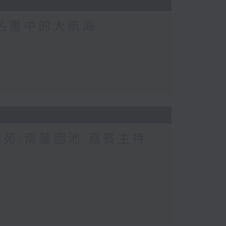
界名畫中的大航海
苑/南蓮園池 嘉賓主持: