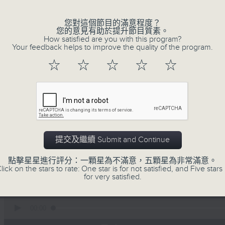
生(精神科)
您對這個節目的滿意程度？
"清晨爽利"節目內容豐富，集保健、生活
您的意見有助於提升節目質素。
How satisfied are you with this program?
「健健康康在清晨」 由 專業導師教授不同
Your feedback helps to improve the quality of the program.
注意的事項 及行山等實用貼士
☆
☆
☆
☆
☆
清晨爽利之齊齊做早操
太極招式示範
提交及繼續 Submit and Continue
06/08/2026
點擊星星進行評分：一顆星為不滿意，五顆星為非常滿意。
lick on the stars to rate: One star is for not satisfied, and Five stars 
「健健康康在清晨」主題: 肺癌<
for very satisfied.
（林嘉安醫生）
0
seconds
00:00
of
1