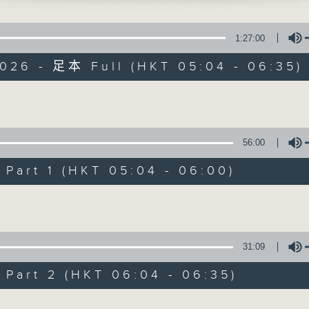
保健、生活及社會資訊。
1:27:00
2026 - 足本 Full (HKT 05:04 - 06:35)
Volume
清晨爽利
56:00
FACEBOOK
聯絡
所有集數
art 1 (HKT 05:04 - 06:00)
Volume
您喜歡這個節目嗎?
31:09
主持人：錢佩卿
art 2 (HKT 06:04 - 06:35)
嘉賓主持：鍾志光、葉均耀、崔紹漢博士、雷
Volume