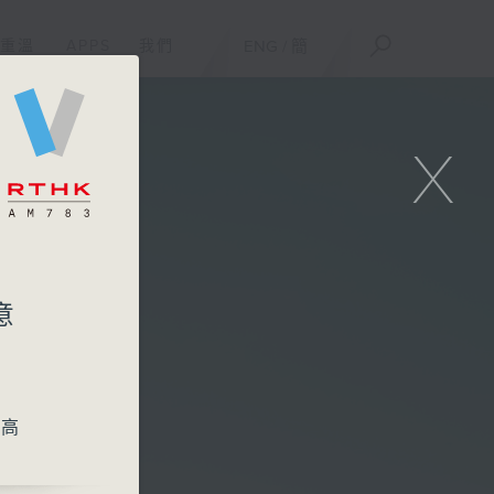
重溫
APPS
我們
ENG
/
簡
X
意
 高