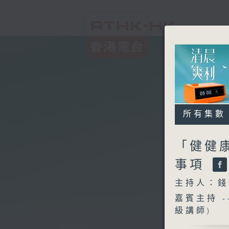
所有集數
「健健
事項
主持人：錢
嘉賓主持 
級講師)