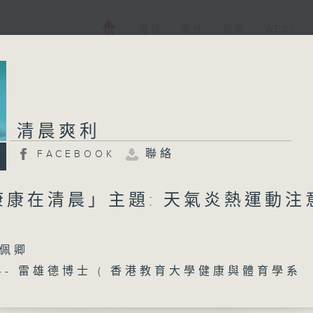
電視
電台
新聞
WEB+
清晨爽利
聯絡
FACEBOOK
康康在清晨」主題: 天氣炎熱運動注
佩卿
--- 雷雄德博士 ( 香港教育大學健康與體育學系