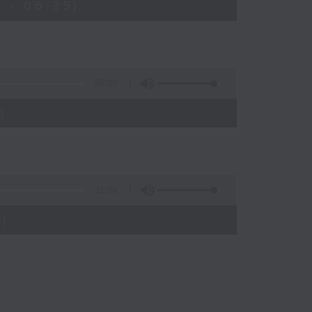
 - 06:35)
56:00
)
31:09
)