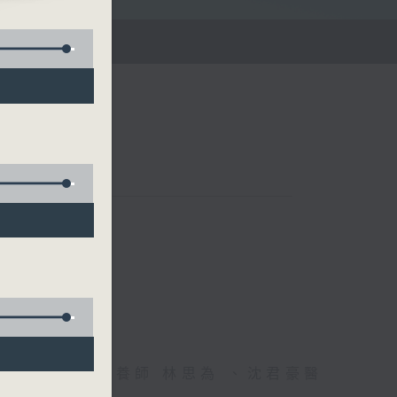
雄德博士、營養師 林思為 、沈君豪醫