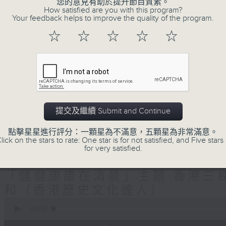
生(精神科)
您的意見有助於提升節目質素。
How satisfied are you with this program?
Your feedback helps to improve the quality of the program.
"清晨爽利"節目內容豐富，集保健、生活
☆
☆
☆
☆
☆
「健健康康在清晨」 由 專業導師教授不同
注意的事項 及行山等實用貼士
提交及繼續 Submit and Continue
清晨爽利之齊齊做早操
太極招式示範
點擊星星進行評分：一顆星為不滿意，五顆星為非常滿意。
lick on the stars to rate: One star is for not satisfied, and Five stars 
for very satisfied.
08/08/2026
「健健康康在清晨」主題:香港三棟
和（香港歷史文化達人）
0
seconds
00:00
of
1