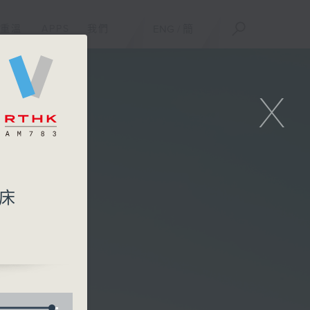
重溫
APPS
我們
ENG
/
簡
X
臨床