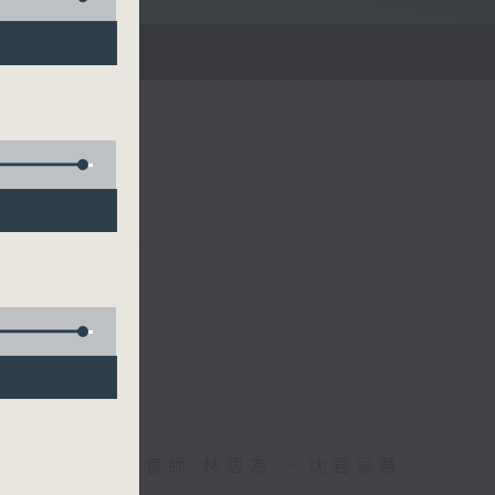
雄德博士、營養師 林思為 、沈君豪醫