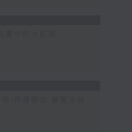
界名畫中的大航海
苑/南蓮園池 嘉賓主持: