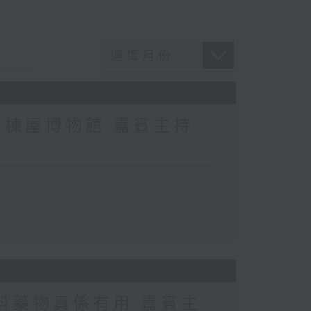
棟屋博物館 嘉賓主持:
科藥物真係有用 嘉賓主