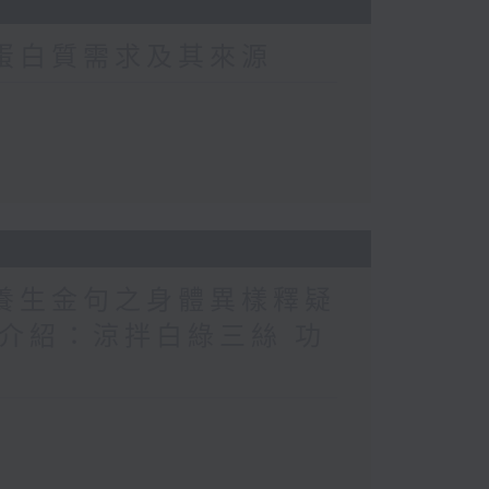
常蛋白質需求及其來源
醫養生金句之身體異樣釋疑
（1） 介紹：涼拌白綠三絲 功