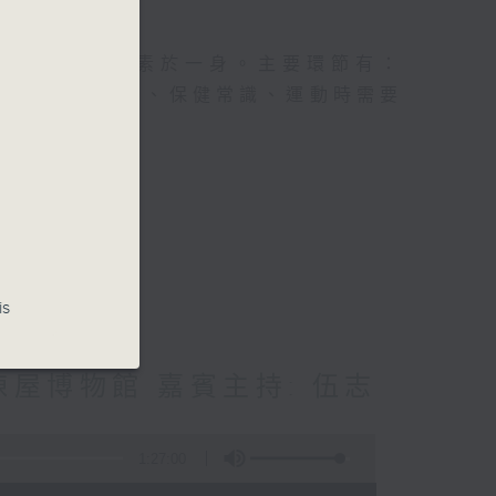
及社會資訊等元素於一身。主要環節有：
類型的養生運動、保健常識、運動時需要
is
屋博物館 嘉賓主持: 伍志
1:27:00