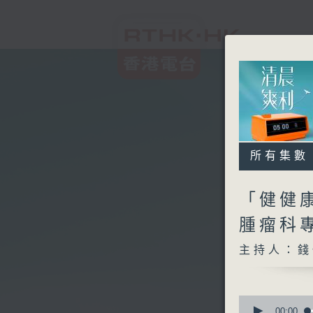
所有集數
「健健康
腫瘤科
主持人：錢
0
seconds
00:00