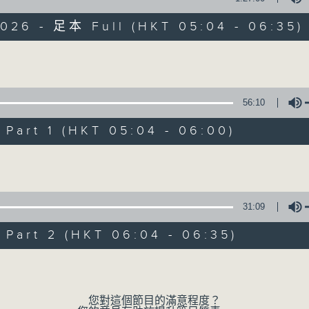
2026 - 足本 Full (HKT 05:04 - 06:35)
保健、生活及社會資訊。
Volume
56:10
art 1 (HKT 05:04 - 06:00)
清晨爽利
Volume
FACEBOOK
聯絡
所有集數
31:09
您喜歡這個節目嗎?
art 2 (HKT 06:04 - 06:35)
Volume
主持人：錢佩佩
嘉賓主持：鍾志光、葉均耀、崔紹漢博士、雷
您對這個節目的滿意程度？