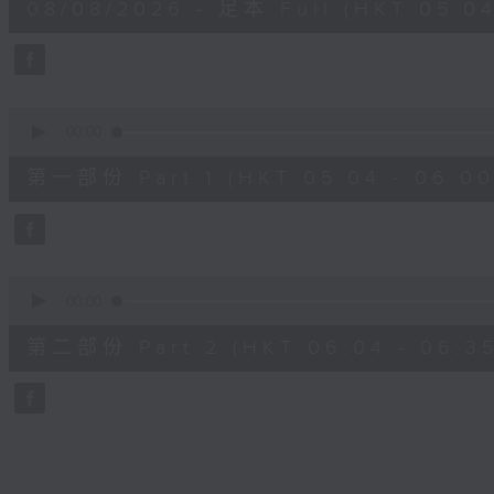
08/08/2026 - 足本 Full (HKT 05:04
hour,
27
minutes,
0
seconds
Volume
90%
0
seconds
00:00
of
56
第一部份 Part 1 (HKT 05:04 - 06:00
minutes,
10
seconds
Volume
90%
0
seconds
00:00
of
31
第二部份 Part 2 (HKT 06:04 - 06:35
minutes,
9
seconds
Volume
90%