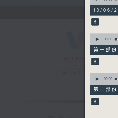
of
1
18/06/
hour,
27
minutes,
0
seconds
90%
0
seconds
00:00
of
56
第一部份 P
minutes,
10
seconds
90%
電台直播
0
seconds
00:00
of
31
第二部份 P
minutes,
9
seconds
90%