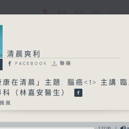
電視
電台
新聞
WEB+
清晨爽利
聯絡
FACEBOOK
康在清晨」主題: 腦癌<1> 主講:
專科（林嘉安醫生）
佩佩
1:27:00