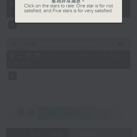
星為非常滿意。
56
第一部份 Part 1 (HKT 05:04 -
Click on the stars to rate: One star is for not
minutes,
satisfied, and Five stars is for very satisfied.
06:00)
10
seconds
0
seconds
00:00
31:10
of
31
第二部份 Part 2 (HKT 06:04 -
minutes,
06:35)
10
seconds
重溫
CATCHUP
07 - 08
2026