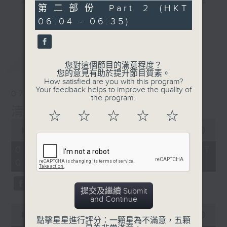
"清晨爽利"節目內容豐富，集保健、生活及社
0
第二部份 Part 2 (HKT
會資訊等元素於一身。主要環節有：「健健康
seconds
更多...
06:04 - 06:35)
康在清晨」 由 專業導師教授不同類型的養
生運動、保健常識、運動時需要注意的事項
及行山等實用貼士
最新
LATEST
您對這個節目的滿意程度？
您的意見有助於提升節目質素。
How satisfied are you with this program?
Your feedback helps to improve the quality of
07/08/2026
the program.
清晨爽利之齊齊做早操
太極招式示範
清晨爽利
☆
☆
☆
☆
☆
0
seconds
00:00
1:27:00
of
1
07/08/2026 - 足本 Full (HKT
hour,
05:04 - 06:35)
27
minutes,
0
seconds
提交及繼續 Submit
and Continue
0
seconds
00:00
56:10
點擊星星進行評分：一顆星為不滿意，五顆
of