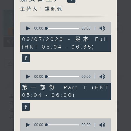
主持人：錢佩佩
0
seconds
00:00
00:00
清晨爽利
電台直播
of
0
09/07/2026 - 足本 Full
FACEBOOK
聯絡
所有集數
seconds
(HKT 05:04 - 06:35)
您喜歡這個節目嗎?
0
seconds
00:00
00:00
簡介
GIST
of
0
第一部份 Part 1 (HKT
seconds
05:04 - 06:00)
主持人：錢佩佩
嘉賓主持：鍾志光、葉均耀、崔紹漢博士、雷
雄德博士、營養師 林思為 、沈君豪醫生(精
神科)
0
seconds
00:00
00:00
of