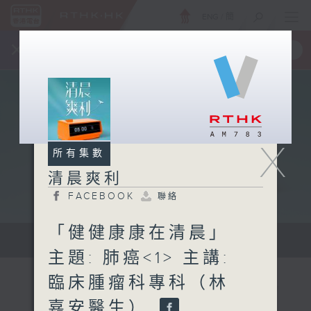
ENG
/
簡
×
全新 RTHK On The Go
取得
一手掌握 RTHK 電台、電視節目
X
所有集數
清晨爽利
FACEBOOK
聯絡
「健健康康在清晨」
保健、生活及社會資訊。
主題: 肺癌<1> 主講:
臨床腫瘤科專科（林
嘉安醫生）