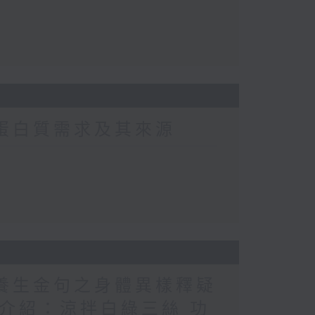
常蛋白質需求及其來源
醫養生金句之身體異樣釋疑
（1） 介紹：涼拌白綠三絲 功