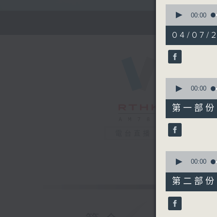
0
seconds
00:00
of
1
04/07/
hour,
27
minutes,
0
seconds
90%
0
seconds
00:00
of
56
第一部份 P
minutes,
10
seconds
電台直播
90%
0
seconds
00:00
of
31
第二部份 P
minutes,
10
seconds
90%