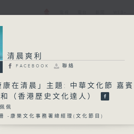
電視
電台
新聞
WEB+
清晨爽利
聯絡
FACEBOOK
康在清晨」主題: 中華文化節 嘉
伍志和（香港歷史文化達人）
佩佩
鳳珊 -康樂文化事務署總經理(文化節目)