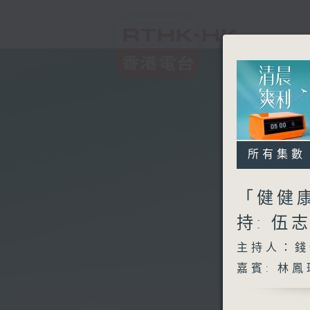
所有集數
「健健康
持: 
主持人：錢
嘉賓: 林