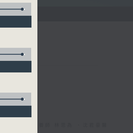
雄德博士、營養師 林思為 、沈君豪醫