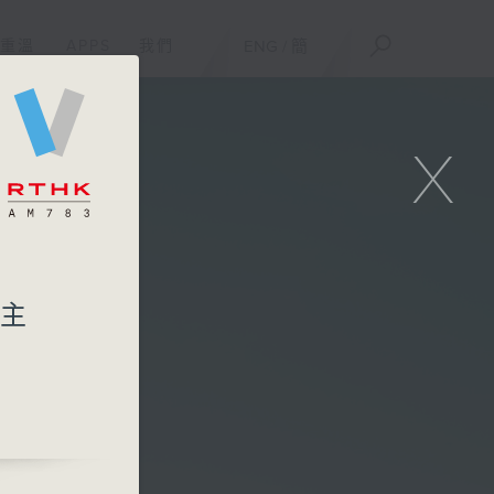
重溫
APPS
我們
ENG
/
簡
X
賓主