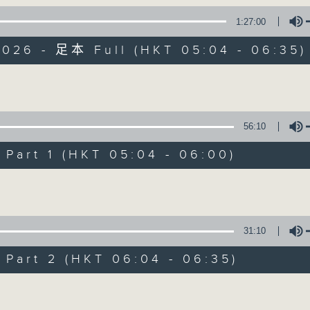
1:27:00
保健、生活及社會資訊。
2026 - 足本 Full (HKT 05:04 - 06:35)
Volume
56:10
清晨爽利
art 1 (HKT 05:04 - 06:00)
FACEBOOK
聯絡
所有集數
Volume
您喜歡這個節目嗎?
31:10
art 2 (HKT 06:04 - 06:35)
主持人：錢佩佩
Volume
嘉賓主持：鍾志光、葉均耀、崔紹漢博士、雷