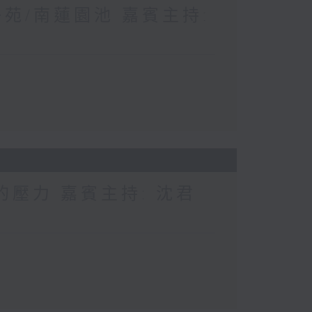
苑/南蓮園池 嘉賓主持:
的壓力 嘉賓主持: 沈君