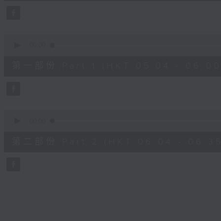
27
minutes,
0
seconds
Volume
90%
0
seconds
00:00
of
56
第一部份 Part 1 (HKT 05:04 - 06:00
minutes,
10
seconds
Volume
90%
0
seconds
00:00
of
31
第二部份 Part 2 (HKT 06:04 - 06:35
minutes,
10
seconds
Volume
90%