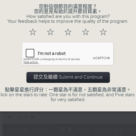
生(精神科)
您對這個節目的滿意程度？
您的意見有助於提升節目質素。
How satisfied are you with this program?
"清晨爽利"節目內容豐富，集保健、生活
Your feedback helps to improve the quality of the program.
「健健康康在清晨」 由 專業導師教授不同
☆
☆
☆
☆
☆
注意的事項 及行山等實用貼士
清晨爽利之齊齊做早操
太極招式示範
提交及繼續 Submit and Continue
點擊星星進行評分：一顆星為不滿意，五顆星為非常滿意。
07/08/2026
lick on the stars to rate: One star is for not satisfied, and Five stars 
for very satisfied.
清晨爽利
0
seconds
00:00
of
1
07/08/2026 - 足本 Full (HKT 05:04
hour,