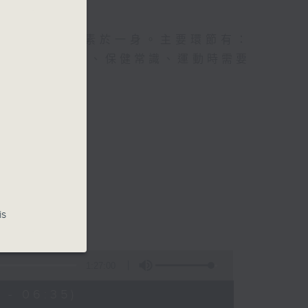
及社會資訊等元素於一身。主要環節有：
類型的養生運動、保健常識、運動時需要
is
1:27:00
 - 06:35)