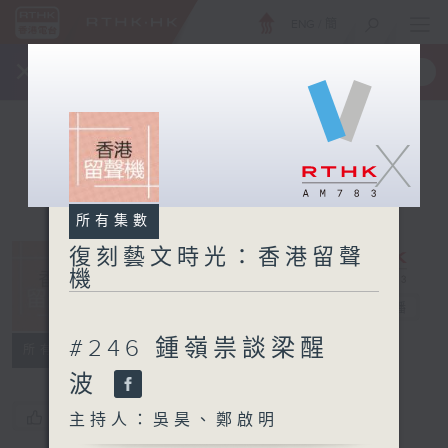
ENG
/
簡
×
全新 RTHK On The Go
取得
一手掌握 RTHK 電台、電視節目
X
所有集數
復刻藝文時光：香港留聲
機
復刻藝文時光：
香港留聲機
電台直播
#246 鍾嶺祟談梁醒
所有集數
波
您喜歡這個節目嗎?
主持人：吳昊、鄭啟明