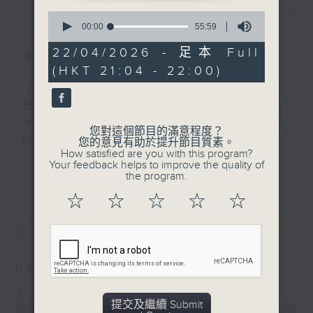
0
簡介
GIST
seconds
00:00
55:59
of
55
22/04/2026 - 足本 Full
主持人：吳昊、鄭啟明
minutes,
(HKT 21:04 - 22:00)
59
seconds
《香港留聲機》在1999至2010年間製作和
首播，透過經典金曲及珍貴錄音片段，回顧五
十至七十年代香港社會文化大事，讓不同年齡
您對這個節目的滿意程度？
的聽眾更認識這個城市。
您的意見有助於提升節目質素。
How satisfied are you with this program?
更多...
Your feedback helps to improve the quality of
#香港電台文教組
the program.
☆
☆
☆
☆
☆
最新
LATEST
05/08/2026
#261 新馬師曾
提交及繼續 Submit
0