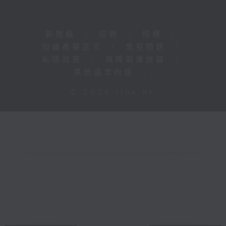
新聞稿
|
招聘
|
招標
|
知識產權告示
|
常見問題
|
私隱政策
|
無障礙播放器
|
其他語言內容
|
© 2026 rthk.hk