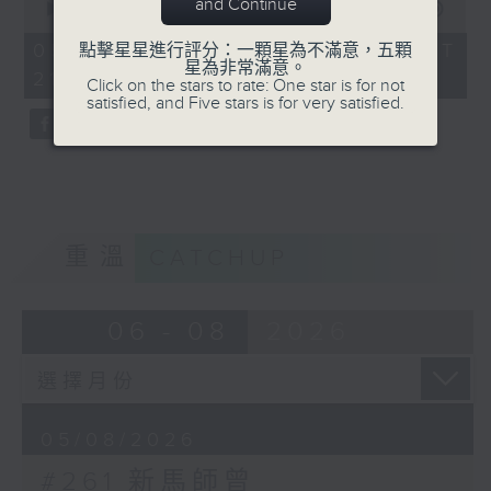
and Continue
seconds
00:00
52:37
of
52
05/08/2026 - 足本 Full (HKT
點擊星星進行評分：一顆星為不滿意，五顆
minutes,
星為非常滿意。
21:00 - 22:00)
37
Click on the stars to rate: One star is for not
seconds
satisfied, and Five stars is for very satisfied.
重溫
CATCHUP
06 - 08
2026
05/08/2026
#261 新馬師曾