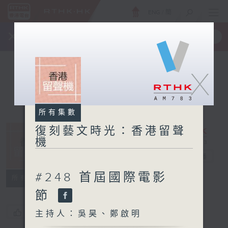
ENG
/
簡
×
全新 RTHK On The Go
取得
一手掌握 RTHK 電台、電視節目
X
所有集數
復刻藝文時光：香港留聲
機
復刻藝文時光：
香港留聲機
電台直播
#248 首屆國際電影
所有集數
節
您喜歡這個節目嗎?
主持人：吳昊、鄭啟明