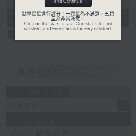
and Continue
seconds
00:00
52:37
of
52
05/08/2026 - 足本 Full (HKT
點擊星星進行評分：一顆星為不滿意，五顆
minutes,
星為非常滿意。
21:00 - 22:00)
37
Click on the stars to rate: One star is for not
seconds
satisfied, and Five stars is for very satisfied.
重溫
CATCHUP
06 - 08
2026
05/08/2026
#261 新馬師曾