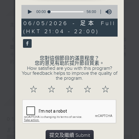
0
簡介
GIST
seconds
00:00
56:00
of
56
06/05/2026 - 足本 Full
主持人：吳昊、鄭啟明
minutes,
(HKT 21:04 - 22:00)
0
seconds
《香港留聲機》在1999至2010年間製作和
首播，透過經典金曲及珍貴錄音片段，回顧五
十至七十年代香港社會文化大事，讓不同年齡
您對這個節目的滿意程度？
的聽眾更認識這個城市。
您的意見有助於提升節目質素。
How satisfied are you with this program?
更多...
Your feedback helps to improve the quality of
#香港電台文教組
the program.
☆
☆
☆
☆
☆
最新
LATEST
05/08/2026
#261 新馬師曾
提交及繼續 Submit
0