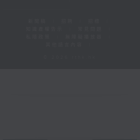
新聞稿
|
招聘
|
招標
|
知識產權告示
|
常見問題
|
私隱政策
|
無障礙播放器
|
其他語言內容
|
© 2026 rthk.hk