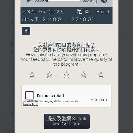
seconds
00:00
52:45
of
簡介
GIST
52
03/06/2026 - 足本 Full
minutes,
(HKT 21:00 - 22:00)
45
主持人：吳昊、鄭啟明
seconds
《香港留聲機》在1999至2010年間製作和
您對這個節目的滿意程度？
首播，透過經典金曲及珍貴錄音片段，回顧五
您的意見有助於提升節目質素。
十至七十年代香港社會文化大事，讓不同年齡
How satisfied are you with this program?
Your feedback helps to improve the quality of
的聽眾更認識這個城市。
the program.
更多...
☆
☆
☆
☆
☆
#香港電台文教組
最新
LATEST
05/08/2026
提交及繼續 Submit
#261 新馬師曾
and Continue
0