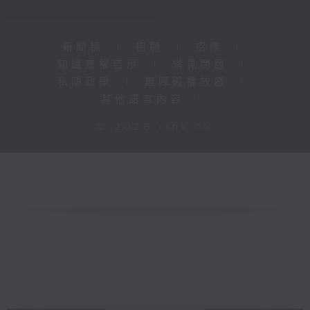
新聞稿
|
招聘
|
招標
|
知識產權告示
|
常見問題
|
私隱政策
|
無障礙播放器
|
其他語言內容
|
© 2026 rthk.hk