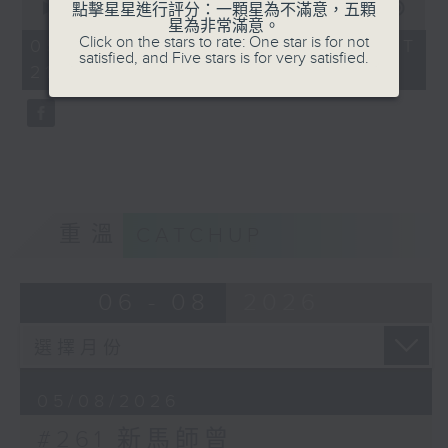
seconds
點擊星星進行評分：一顆星為不滿意，五顆
00:00
56:00
of
星為非常滿意。
56
Click on the stars to rate: One star is for not
05/08/2026 - 足本 Full (HKT
minutes,
satisfied, and Five stars is for very satisfied.
21:04 - 22:00)
0
seconds
重溫
CATCHUP
06 - 08
2026
05/08/2026
#261 新馬師曾