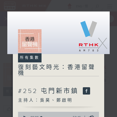
ENG
/
簡
×
全新 RTHK On The Go
取得
一手掌握 RTHK 電台、電視節目
X
所有集數
復刻藝文時光：香港留聲
機
復刻藝文時光：
香港留聲機
電台直播
#252 屯門新市鎮
所有集數
主持人：吳昊、鄭啟明
您喜歡這個節目嗎?
0