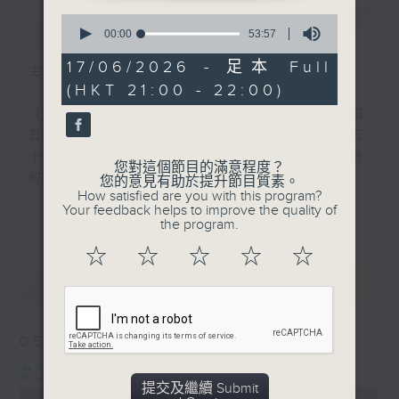
0
簡介
GIST
seconds
00:00
53:57
of
53
17/06/2026 - 足本 Full
主持人：吳昊、鄭啟明
minutes,
(HKT 21:00 - 22:00)
57
seconds
《香港留聲機》在1999至2010年間製作和
首播，透過經典金曲及珍貴錄音片段，回顧五
十至七十年代香港社會文化大事，讓不同年齡
您對這個節目的滿意程度？
的聽眾更認識這個城市。
您的意見有助於提升節目質素。
How satisfied are you with this program?
更多...
Your feedback helps to improve the quality of
#香港電台文教組
the program.
☆
☆
☆
☆
☆
最新
LATEST
05/08/2026
#261 新馬師曾
提交及繼續 Submit
0