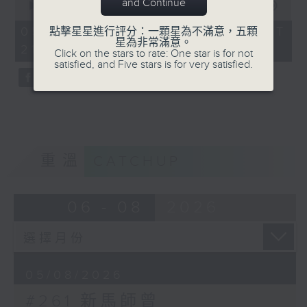
and Continue
seconds
00:00
52:37
of
52
05/08/2026 - 足本 Full (HKT
點擊星星進行評分：一顆星為不滿意，五顆
minutes,
星為非常滿意。
21:00 - 22:00)
37
Click on the stars to rate: One star is for not
seconds
satisfied, and Five stars is for very satisfied.
重溫
CATCHUP
06 - 08
2026
05/08/2026
#261 新馬師曾