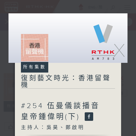
ENG
/
簡
×
全新 RTHK On The Go
取得
一手掌握 RTHK 電台、電視節目
X
所有集數
復刻藝文時光：香港留聲
機
復刻藝文時光：
香港留聲機
電台直播
#254 伍曼儀談播音
所有集數
皇帝鍾偉明(下)
您喜歡這個節目嗎?
主持人：吳昊、鄭啟明