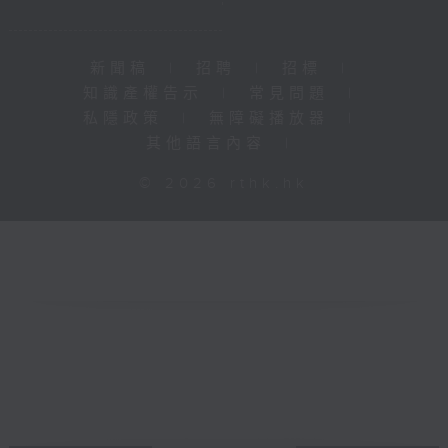
新聞稿
|
招聘
|
招標
|
知識產權告示
|
常見問題
|
私隱政策
|
無障礙播放器
|
其他語言內容
|
© 2026 rthk.hk