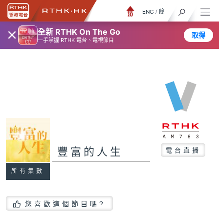
ENG
/
簡
×
全新 RTHK On The Go
取得
一手掌握 RTHK 電台、電視節目
豐富的人生
電台直播
所有集數
您喜歡這個節目嗎?