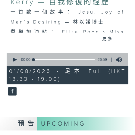
Kerry — 自我修復的經歷
一首歌一個故事： Jesu, Joy of
Man’s Desiring — 林以諾博士
耆樂加油站： Eliza Poon、Miss
更多...
Lam & Kerry — 自我修復的經歷
0
seconds
00:00
26:59
of
26
01/08/2026 - 足本 Full (HKT
minutes,
18:33 - 19:00)
59
seconds
預告
UPCOMING