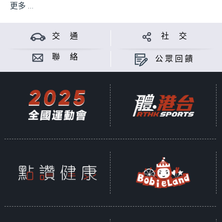
更多 ...
交 通
社 交
聯 絡
公眾回饋