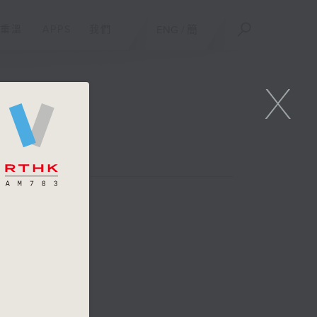
重溫
APPS
我們
ENG
/
簡
X