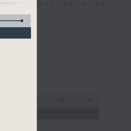
請不同社會階層和背景的嘉賓分享。透過
音。
hat's Why We Sing
27:00
- 19:00)