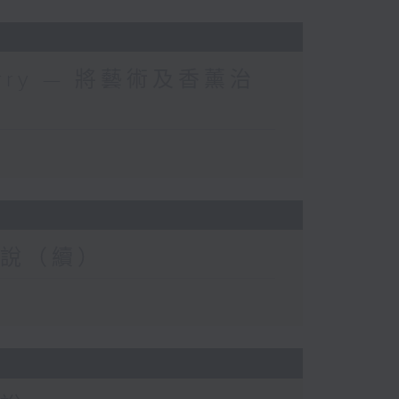
 Kerry — 將藝術及香薰治
念解說（續）