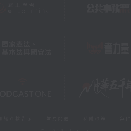
知識產權告示
|
常見問題
|
私隱政策
|
無
© 2026 rthk.hk