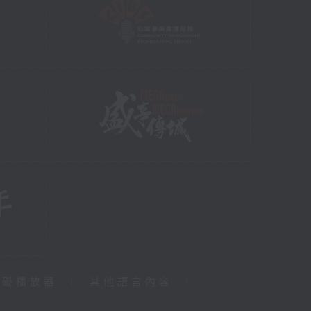
障礙播放器
|
其他語言內容
|