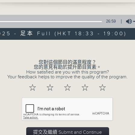
節目由宗教團體製作，以訪問形式為主，邀
分享生命的故事，帶出正面的信息，並傳揚福
26:59
第五台播出時間
025 - 足本 Full (HKT 18:33 - 19:00)
星期六18:30至19:00
Volume
08/08/2026
您對這個節目的滿意程度？
您的意見有助於提升節目質素。
How satisfied are you with this program?
黃施博醫師 — 五行概覽
Your feedback helps to improve the quality of the program.
一首歌一個故事： 高牆 — Francis Cheng @ T
☆
☆
☆
☆
☆
耆樂加油站： 黃施博醫師 — 五行概覽
0
seconds
00:00
of
27
08/08/2026 - 足本 Full (HKT 18:33 
minutes,
0
seconds
Volume
提交及繼續 Submit and Continue
90%