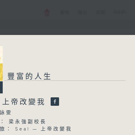
電視
電台
新聞
WEB+
豐富的人生
豐富的人生
所有集數
 — 上帝改變我
您喜歡這個節目嗎?
詠雯
： 梁永強副校長
主持人：陳詠雯
： Seal — 上帝改變我