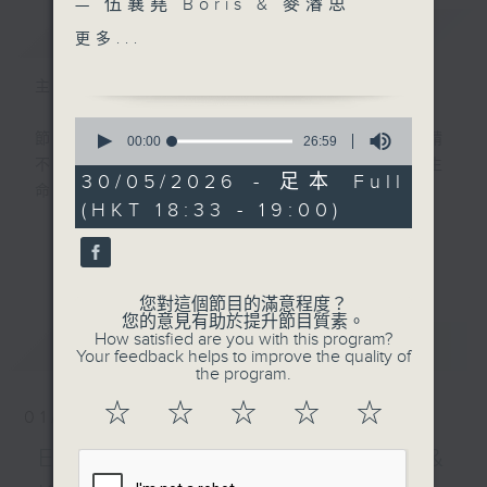
— 伍襄堯 Boris & 麥濬思
簡介
GIST
Matches @flow music
更多...
耆樂加油站： Chris — 如何
處理創傷
主持人：陳詠雯
0
節目由宗教團體製作，以訪問形式為主，邀請
seconds
00:00
26:59
of
不同社會階層和背景的嘉賓分享。透過分享生
26
30/05/2026 - 足本 Full
命的故事，帶出正面的信息，並傳揚福音。
minutes,
(HKT 18:33 - 19:00)
59
seconds
第五台播出時間
更多...
星期六18:30至19:00
您對這個節目的滿意程度？
您的意見有助於提升節目質素。
How satisfied are you with this program?
最新
LATEST
Your feedback helps to improve the quality of
the program.
☆
☆
☆
☆
☆
01/08/2026
Eliza Poon、Miss Lam &