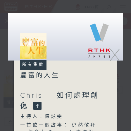
ENG
/
簡
×
全新 RTHK On The Go
取得
一手掌握 RTHK 電台、電視節目
X
所有集數
豐富的人生
豐富的人生
電台直播
Chris — 如何處理創
所有集數
傷
主持人：陳詠雯
您喜歡這個節目嗎?
一首歌一個故事： 仍然敬拜