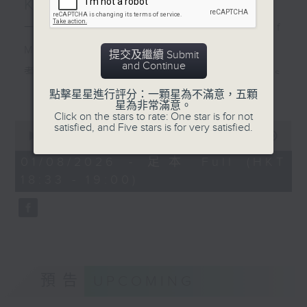
Kerry — 自我修復的經歷
一首歌一個故事： Jesu, Joy of
Man’s Desiring — 林以諾博士
提交及繼續 Submit
and Continue
耆樂加油站： Eliza Poon、Miss
更多...
點擊星星進行評分：一顆星為不滿意，五顆
Lam & Kerry — 自我修復的經歷
星為非常滿意。
Click on the stars to rate: One star is for not
0
satisfied, and Five stars is for very satisfied.
seconds
00:00
26:59
of
26
01/08/2026 - 足本 Full (HKT
minutes,
18:33 - 19:00)
59
seconds
預告
UPCOMING