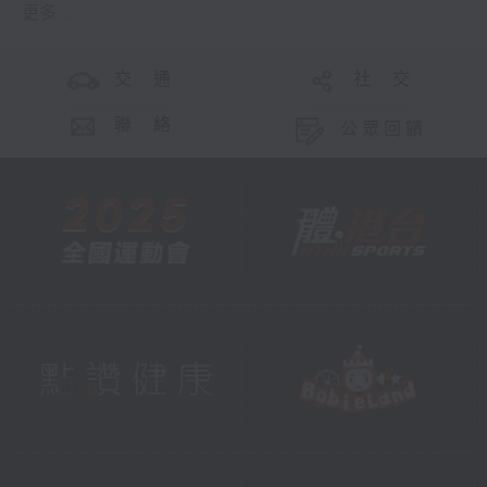
更多 ...
交 通
社 交
聯 絡
公眾回饋