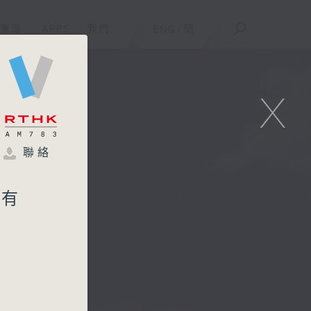
重溫
APPS
我們
ENG
/
簡
X
聯絡
惠有