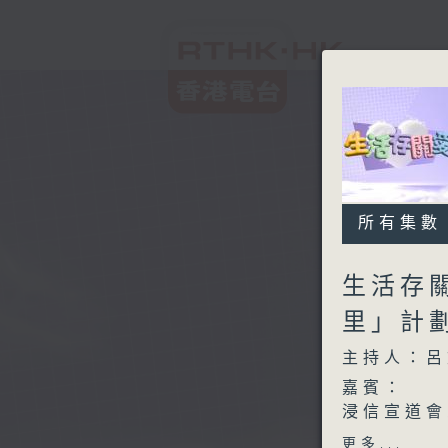
所有集數
生活存
里」計
主持人：呂
嘉賓：
浸信宣道會
1.計劃主
更多...