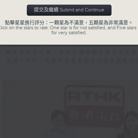
專業人士，以至商界朋友一直獻出力量，把
對不同的問題和挑戰，香港電台及社聯希望
提交及繼續 Submit and Continue
市民接觸更多有關社會福利、社會服務的理
點擊星星進行評分：一顆星為不滿意，五顆星為非常滿意。
可積極求助，節目並會分享關愛的故事，推動
lick on the stars to rate: One star is for not satisfied, and Five stars 
for very satisfied.
由香港電台、香港社會服務聯會合辦的「生
輯設有特定主題，走訪社福界朋友及社福活
內容。另外，每集亦有葉嘉敏主持帶來最新的