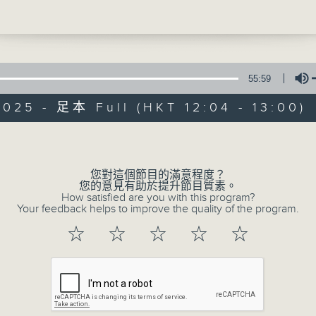
導 陳寶釗先生
師、樓長義工 王小薇女士
逢星期日, 1200-1300, 一起尋找有溫度的故事
55:59
探訪義工活動
025 - 足本 Full (HKT 12:04 - 13:00)
生活存關愛
Volume
特備網頁
PODCASTS
所有集數
您對這個節目的滿意程度？
您的意見有助於提升節目質素。
How satisfied are you with this program?
Your feedback helps to improve the quality of the program.
您喜歡這個節目嗎?
☆
☆
☆
☆
☆
主持人：呂文儀、葉嘉敏
關愛共融是建構和諧社會的核心價值，多年