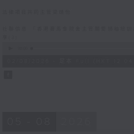
法律項目共同主管梁靖怡
社聯信息:「香港賽馬會院舍主管關愛領袖培
享(3)
0
seconds
00:00
of
56
02/08/2026 - 足本 Full (HKT 12:04 
minutes,
0
seconds
Volume
90%
05 - 08
2026