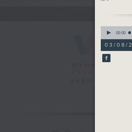
2.中心督
3.鄰里導
社聯訊息：
0
seconds
00:00
of
樂齡生活-
55
03/08/2
minutes,
59
seconds
90%
電台直播