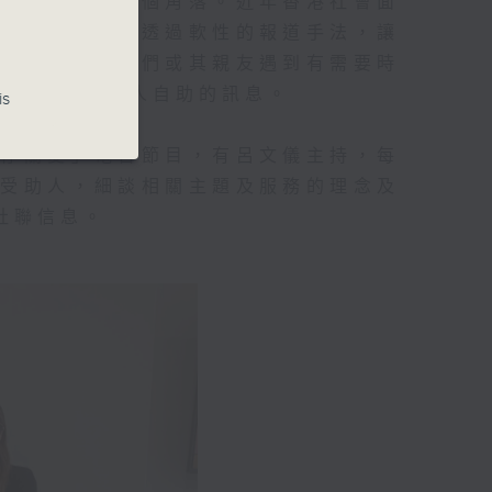
愛心傳到香港每個角落。近年香港社會面
透過跨界力量，透過軟性的報道手法，讓
念及資訊，讓他們或其親友遇到有需要時
和諧共融、助人自助的訊息。
is
活存關愛」電台節目，有呂文儀主持，每
動受助人，細談相關主題及服務的理念及
社聯信息。