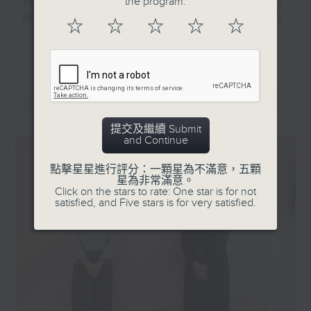
the program.
到香港每個角落。近年香港社會面對不同的問
題和挑戰，香港電台及社聯希望透過跨界力
☆
☆
☆
☆
☆
量，透過軟性的報道手法，讓市民接觸更多有
更多...
關社會福利、社會服務的理念及資訊，讓他們
或其親友遇到有需要時可積極求助，節目並會
分享關愛的故事，推動和諧共融、助人自助的
最新
LATEST
訊息。
提交及繼續 Submit
由香港電台、香港社會服務聯會合辦的「生活
and Continue
存關愛」電台節目，有呂文儀主持，每輯設有
特定主題，走訪社福界朋友及社福活動受助
點擊星星進行評分：一顆星為不滿意，五顆
星為非常滿意。
人，細談相關主題及服務的理念及內容。另
Click on the stars to rate: One star is for not
外，每集亦有葉嘉敏主持帶來最新的社聯信
satisfied, and Five stars is for very satisfied.
息。