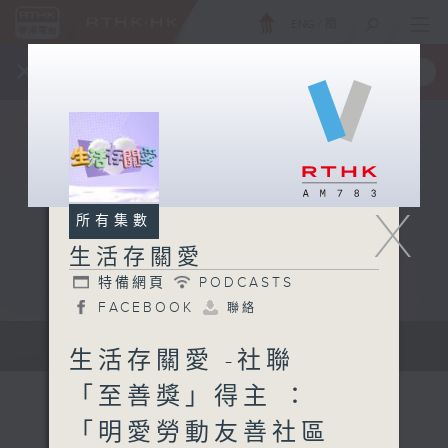
ENG
/
簡
×
全新 RTHK On The Go
取得
一手掌握 RTHK 電台、電視節目
X
所有集數
生活存關愛
特備網頁
PODCASTS
FACEBOOK
聯絡
逢星期日, 1200-1300...
生活存關愛 -社聯
「至善獎」得主 ：
「明愛勞動友善社區