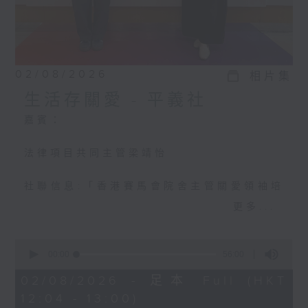
02/08/2026
相片集
生活存關愛 - ​平義社
嘉賓：
法律項目共同主管梁靖怡
社聯信息:「香港賽馬會院舍主管關愛領袖培
訓計劃」十位關愛院舍主管「初心」分享(3)
更多...
0
seconds
00:00
56:00
of
56
02/08/2026 - 足本 Full (HKT
minutes,
12:04 - 13:00)
0