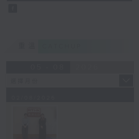
seconds
重溫
CATCHUP
05 - 08
2026
02/08/2026