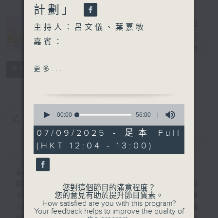
計劃」
主持人：呂文儀、葉嘉敏
嘉賓：
生活存關愛
電台直播
明愛勞動友善社區計劃
特備網頁
PODCASTS
更多...
所有集數
FACEBOOK
聯絡
1.項目主管 蔡蒨文小姐
2.社工 文倩欣小姐
0
3.街坊代表 黃偉邦先生
seconds
00:00
56:00
您喜歡這個節目嗎?
of
56
07/09/2025 - 足本 Full
社聯訊息：
minutes,
(HKT 12:04 - 13:00)
簡介
0
GIST
「長者煤氣優惠」計劃
seconds
主持人：呂文儀、葉嘉敏
關愛共融是建構和諧社會的核心價值，多年
您對這個節目的滿意程度？
您的意見有助於提升節目質素。
來，不同的社會服務機構、義工、傳媒、專業
How satisfied are you with this program?
人士，以至商界朋友一直獻出力量，把愛心傳
Your feedback helps to improve the quality of