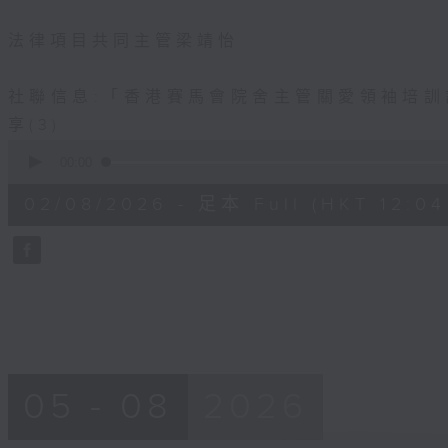
法律項目共同主管梁靖怡
社聯信息:「香港賽馬會院舍主管關愛領袖培
享(3)
0
seconds
00:00
of
56
02/08/2026 - 足本 Full (HKT 12:04 
minutes,
0
seconds
Volume
90%
05 - 08
2026