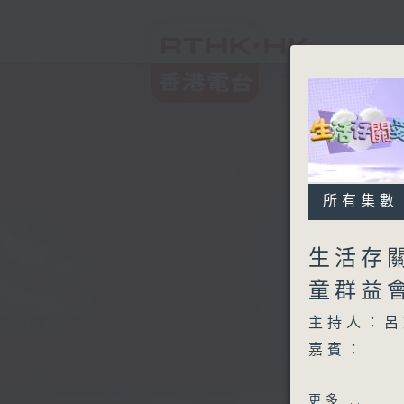
所有集數
生活存
童群益
主持人：呂
嘉賓：
更多...