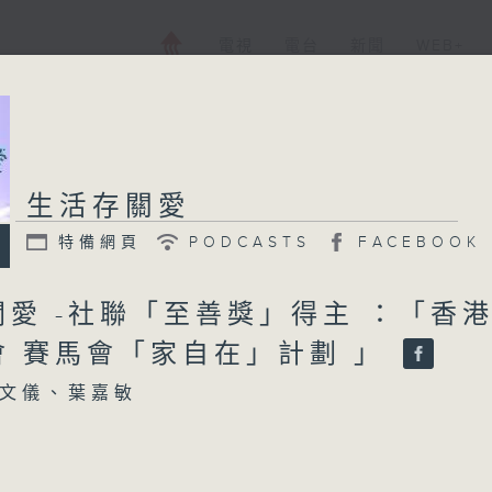
電視
電台
新聞
WEB+
生活存關愛
特備網頁
PODCASTS
FACEBOOK
關愛 -社聯「至善獎」得主 ：「香
會 賽馬會「家自在」計劃 」
文儀、葉嘉敏