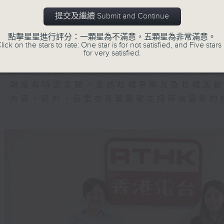
專業人士，以至商界朋友一直獻出力量，把
對不同的問題和挑戰，香港電台及社聯希望
提交及繼續 Submit and Continue
市民接觸更多有關社會福利、社會服務的理
點擊星星進行評分：一顆星為不滿意，五顆星為非常滿意。
可積極求助，節目並會分享關愛的故事，推動
lick on the stars to rate: One star is for not satisfied, and Five stars 
for very satisfied.
由香港電台、香港社會服務聯會合辦的「生
輯設有特定主題，走訪社福界朋友及社福活
內容。另外，每集亦有葉嘉敏主持帶來最新的