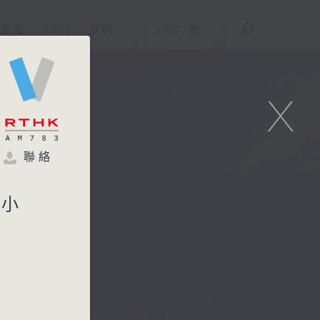
重溫
APPS
我們
ENG
/
簡
X
聯絡
港小