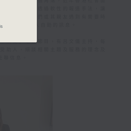
愛心傳到香港每個角落。近年香港社會面
透過跨界力量，透過軟性的報道手法，讓
念及資訊，讓他們或其親友遇到有需要時
和諧共融、助人自助的訊息。
is
活存關愛」電台節目，有呂文儀主持，每
動受助人，細談相關主題及服務的理念及
社聯信息。