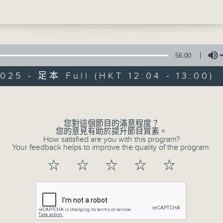
益會
監: 陳小薇姑娘
逢星期日, 1200-1300, 一起尋找有溫度的故事
任: 馮結英姑娘
is Kwok
56:00
025 - 足本 Full (HKT 12:04 - 13:00)
優惠」計劃
生活存關愛
Volume
特備網頁
PODCASTS
所有集數
您對這個節目的滿意程度？
您的意見有助於提升節目質素。
How satisfied are you with this program?
Your feedback helps to improve the quality of the program.
您喜歡這個節目嗎?
☆
☆
☆
☆
☆
主持人：呂文儀、葉嘉敏
關愛共融是建構和諧社會的核心價值，多年