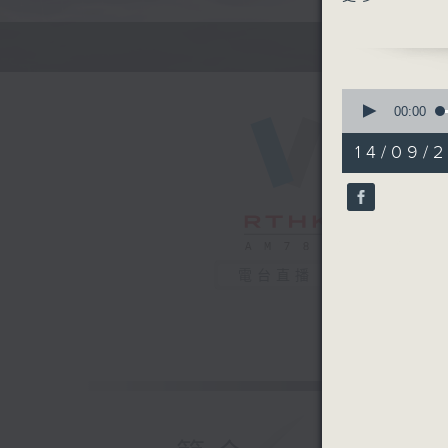
香港小童群
1.服務總
2.計劃主
3.家長:Ir
0
seconds
00:00
of
社聯訊息：
56
14/09/2
「長者電費
minutes,
0
seconds
90%
電台直播