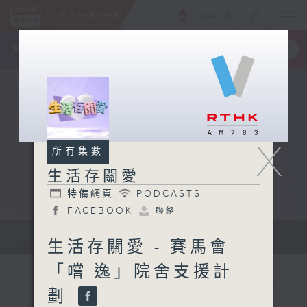
ENG
/
簡
×
全新 RTHK On The Go
取得
一手掌握 RTHK 電台、電視節目
X
所有集數
生活存關愛
特備網頁
PODCASTS
FACEBOOK
聯絡
逢星期日, 1200-1300...
生活存關愛 - 賽馬會
「嚐·逸」院舍支援計
劃