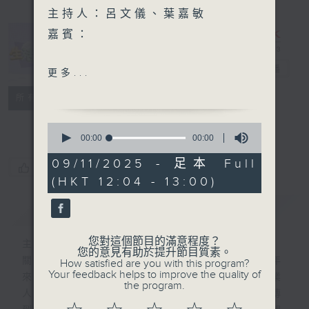
主持人：呂文儀、葉嘉敏
嘉賓：
香港老年學會
生活存關愛
電台直播
更多...
特備網頁
PODCASTS
所有集數
1.高級經理 蔡永康先生
FACEBOOK
聯絡
2. 社工(個案經理) 張樂勤先
0
生
seconds
00:00
00:00
of
仁人安老院有限公司
0
09/11/2025 - 足本 Full
您喜歡這個節目嗎?
seconds
(HKT 12:04 - 13:00)
1. 院舍主管 黃藹琪姑娘
簡介
GIST
社聯訊息：便便 x 腸道健康
您對這個節目的滿意程度？
主持人：呂文儀、葉嘉敏
您的意見有助於提升節目質素。
關愛共融是建構和諧社會的核心價值，多年
How satisfied are you with this program?
Your feedback helps to improve the quality of
來，不同的社會服務機構、義工、傳媒、專業
the program.
人士，以至商界朋友一直獻出力量，把愛心傳