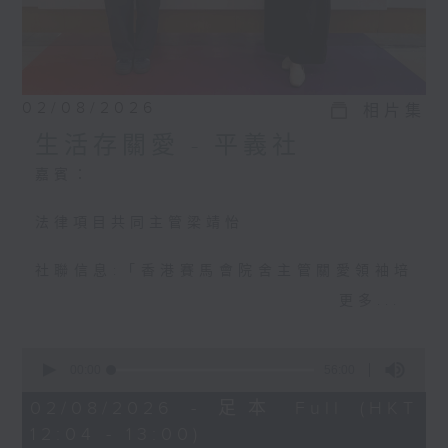
02/08/2026
相片集
生活存關愛 - ​平義社
嘉賓：
法律項目共同主管梁靖怡
社聯信息:「香港賽馬會院舍主管關愛領袖培
訓計劃」十位關愛院舍主管「初心」分享(3)
更多...
0
seconds
00:00
56:00
of
56
02/08/2026 - 足本 Full (HKT
minutes,
12:04 - 13:00)
0