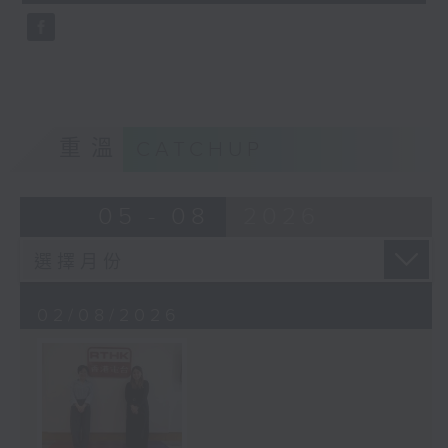
seconds
重溫
CATCHUP
05 - 08
2026
02/08/2026