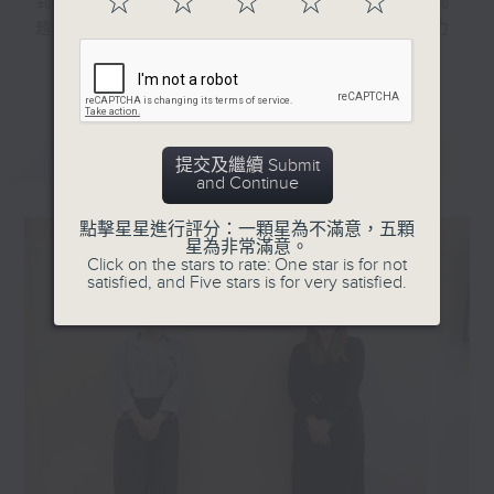
☆
☆
☆
☆
☆
到香港每個角落。近年香港社會面對不同的問
題和挑戰，香港電台及社聯希望透過跨界力
量，透過軟性的報道手法，讓市民接觸更多有
更多...
關社會福利、社會服務的理念及資訊，讓他們
或其親友遇到有需要時可積極求助，節目並會
分享關愛的故事，推動和諧共融、助人自助的
最新
LATEST
訊息。
提交及繼續 Submit
and Continue
由香港電台、香港社會服務聯會合辦的「生活
點擊星星進行評分：一顆星為不滿意，五顆
存關愛」電台節目，有呂文儀主持，每輯設有
星為非常滿意。
Click on the stars to rate: One star is for not
特定主題，走訪社福界朋友及社福活動受助
satisfied, and Five stars is for very satisfied.
人，細談相關主題及服務的理念及內容。另
外，每集亦有葉嘉敏主持帶來最新的社聯信
息。