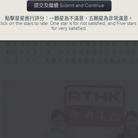
專業人士，以至商界朋友一直獻出力量，把
提交及繼續 Submit and Continue
對不同的問題和挑戰，香港電台及社聯希望
市民接觸更多有關社會福利、社會服務的理
點擊星星進行評分：一顆星為不滿意，五顆星為非常滿意。
lick on the stars to rate: One star is for not satisfied, and Five stars 
可積極求助，節目並會分享關愛的故事，推動
for very satisfied.
由香港電台、香港社會服務聯會合辦的「生
輯設有特定主題，走訪社福界朋友及社福活
內容。另外，每集亦有葉嘉敏主持帶來最新的