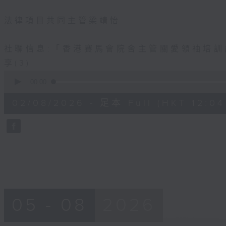
法律項目共同主管梁靖怡
社聯信息:「香港賽馬會院舍主管關愛領袖培
享(3)
0
seconds
00:00
of
56
02/08/2026 - 足本 Full (HKT 12:04 
minutes,
0
seconds
Volume
90%
05 - 08
2026