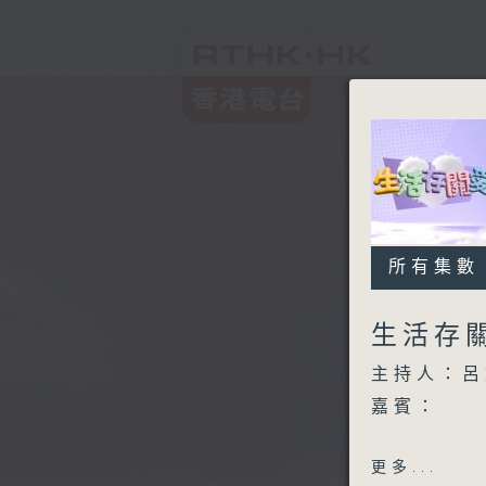
所有集數
生活存關愛
主持人：呂
嘉賓：
Run Ho
更多...