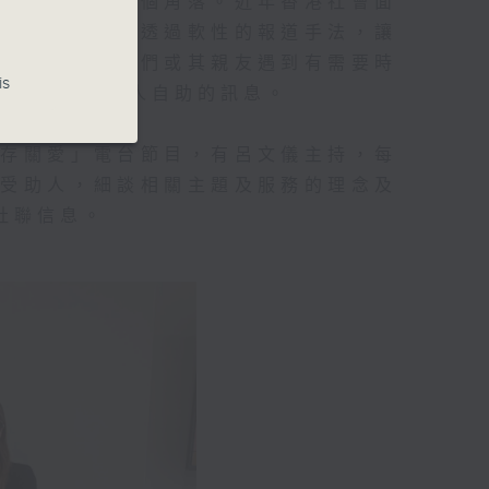
愛心傳到香港每個角落。近年香港社會面
透過跨界力量，透過軟性的報道手法，讓
念及資訊，讓他們或其親友遇到有需要時
is
和諧共融、助人自助的訊息。
活存關愛」電台節目，有呂文儀主持，每
動受助人，細談相關主題及服務的理念及
社聯信息。