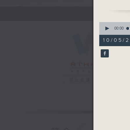
社聯信息:
0
seconds
00:00
of
56
10/05/2
minutes,
0
seconds
90%
電台直播