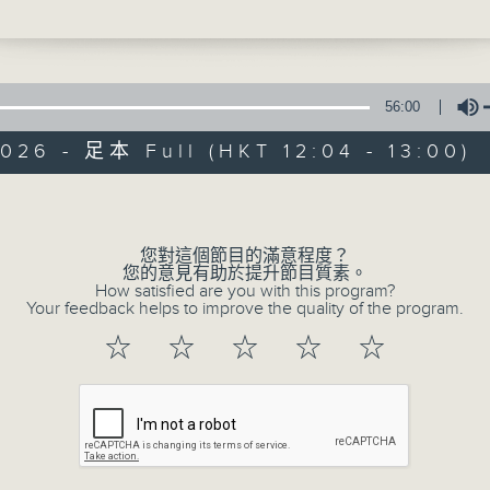
思瞳腦健康.「一張眼底相，掌握大腦健康密碼」
逢星期日, 1200-1300, 一起尋找有溫度的故事
56:00
026 - 足本 Full (HKT 12:04 - 13:00)
Volume
生活存關愛
您對這個節目的滿意程度？
特備網頁
PODCASTS
所有集數
您的意見有助於提升節目質素。
How satisfied are you with this program?
Your feedback helps to improve the quality of the program.
☆
☆
☆
☆
☆
您喜歡這個節目嗎?
主持人：呂文儀
關愛共融是建構和諧社會的核心價值，多年