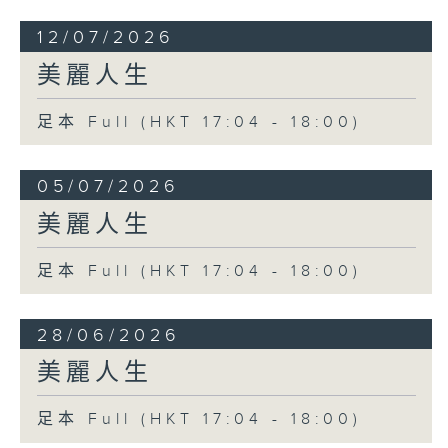
12/07/2026
美麗人生
足本 Full (HKT 17:04 - 18:00)
05/07/2026
美麗人生
足本 Full (HKT 17:04 - 18:00)
28/06/2026
美麗人生
足本 Full (HKT 17:04 - 18:00)