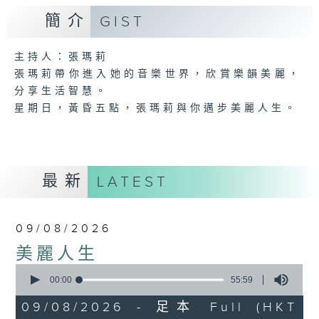
簡介
GIST
主持人：張瑪莉
張瑪莉帶你進入她的音樂世界，欣賞樂韻美麗，
分享生活智慧。
星期日，黃昏五點，張瑪莉與你邁步美麗人生。
最新
LATEST
09/08/2026
美麗人生
0
seconds
00:00
55:59
of
55
09/08/2026 - 足本 Full (HKT
minutes,