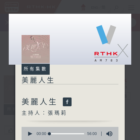
ENG
/
簡
×
全新 RTHK On The Go
取得
一手掌握 RTHK 電台、電視節目
X
所有集數
美麗人生
美麗人生
電台直播
美麗人生
所有集數
主持人：張瑪莉
0
您喜歡這個節目嗎?
seconds
00:00
56:00
of