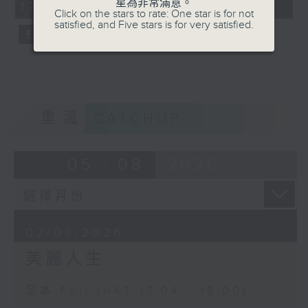
星為非常滿意。
17:04 - 18:00)
0
Click on the stars to rate: One star is for not
seconds
satisfied, and Five stars is for very satisfied.
重溫
CATCHUP
05 - 08
2026
02/08/2026
美麗人生
足本 Full (HKT 17:04 - 18:00)