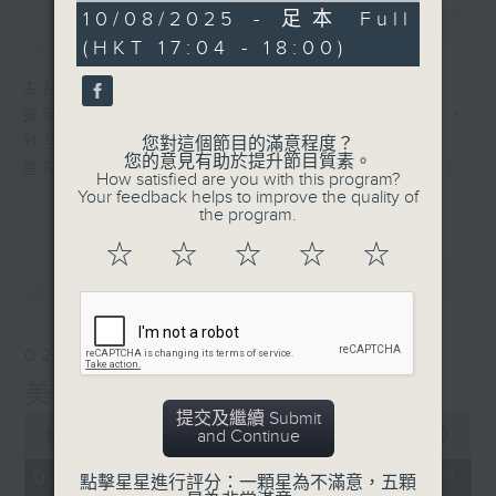
56
10/08/2025 - 足本 Full
簡介
GIST
minutes,
(HKT 17:04 - 18:00)
0
seconds
主持人：張瑪莉
張瑪莉帶你進入她的音樂世界，欣賞樂韻美麗，
分享生活智慧。
您對這個節目的滿意程度？
您的意見有助於提升節目質素。
星期日，黃昏五點，張瑪莉與你邁步美麗人生。
How satisfied are you with this program?
Your feedback helps to improve the quality of
the program.
☆
☆
☆
☆
☆
最新
LATEST
02/08/2026
美麗人生
提交及繼續 Submit
0
and Continue
seconds
00:00
56:00
of
56
02/08/2026 - 足本 Full (HKT
點擊星星進行評分：一顆星為不滿意，五顆
minutes,