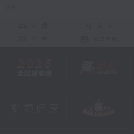
更多 ...
交 通
社 交
聯 絡
公眾回饋