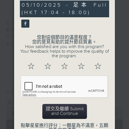
56
05/10/2025 - 足本 Full
簡介
GIST
minutes,
(HKT 17:04 - 18:00)
0
seconds
主持人：張瑪莉
張瑪莉帶你進入她的音樂世界，欣賞樂韻美麗，
分享生活智慧。
您對這個節目的滿意程度？
您的意見有助於提升節目質素。
星期日，黃昏五點，張瑪莉與你邁步美麗人生。
How satisfied are you with this program?
Your feedback helps to improve the quality of
the program.
☆
☆
☆
☆
☆
最新
LATEST
02/08/2026
美麗人生
提交及繼續 Submit
0
and Continue
seconds
00:00
56:00
of
56
02/08/2026 - 足本 Full (HKT
點擊星星進行評分：一顆星為不滿意，五顆
minutes,