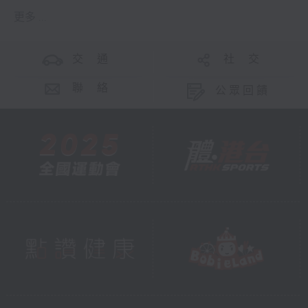
更多 ...
交 通
社 交
聯 絡
公眾回饋