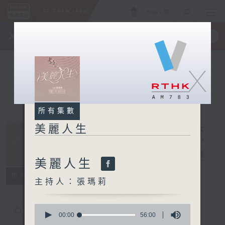
ENG
/
簡
×
全新 RTHK On The Go
取得
一手掌握 RTHK 電台、電視節目
X
所有集數
美麗人生
美麗人生
電台直播
美麗人生
所有集數
主持人：張瑪莉
0
您喜歡這個節目嗎?
seconds
00:00
56:00
of