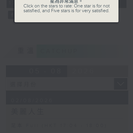
星為非常滿意。
17:04 - 18:00)
0
Click on the stars to rate: One star is for not
seconds
satisfied, and Five stars is for very satisfied.
重溫
CATCHUP
05 - 08
2026
02/08/2026
美麗人生
足本 Full (HKT 17:04 - 18:00)