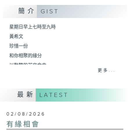
簡介
GIST
星期日早上七時至九時
黃希文
珍惜一份
和你相聚的緣分
以動聽的英文金曲
更多...
陪你開始一個悠閒舒暢的星期天
最新
LATEST
02/08/2026
有緣相會