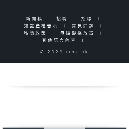
新聞稿
|
招聘
|
招標
|
知識產權告示
|
常見問題
|
私隱政策
|
無障礙播放器
|
其他語言內容
|
© 2026 rthk.hk