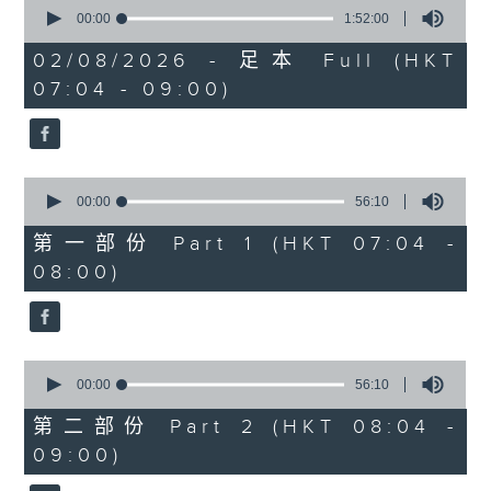
0
seconds
00:00
1:52:00
of
1
02/08/2026 - 足本 Full (HKT
hour,
07:04 - 09:00)
52
minutes,
0
seconds
0
seconds
00:00
56:10
of
56
第一部份 Part 1 (HKT 07:04 -
minutes,
08:00)
10
seconds
0
seconds
00:00
56:10
of
56
第二部份 Part 2 (HKT 08:04 -
minutes,
09:00)
10
seconds