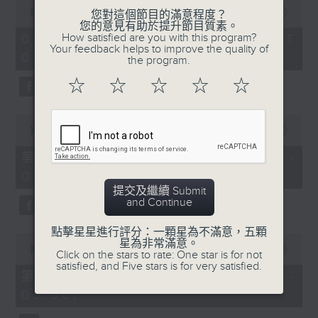
0
seconds
00:00
1:52:00
您對這個節目的滿意程度？
of
您的意見有助於提升節目質素。
1
How satisfied are you with this program?
02/08/2026 - 足本 Full (HKT
hour,
Your feedback helps to improve the quality of
07:04 - 09:00)
52
the program.
minutes,
0
☆
☆
☆
☆
☆
seconds
0
seconds
00:00
56:10
of
56
第一部份 Part 1 (HKT 07:04 -
minutes,
08:00)
10
seconds
提交及繼續 Submit
and Continue
點擊星星進行評分：一顆星為不滿意，五顆
0
星為非常滿意。
seconds
00:00
56:10
Click on the stars to rate: One star is for not
of
satisfied, and Five stars is for very satisfied.
56
第二部份 Part 2 (HKT 08:04 -
minutes,
09:00)
10
seconds