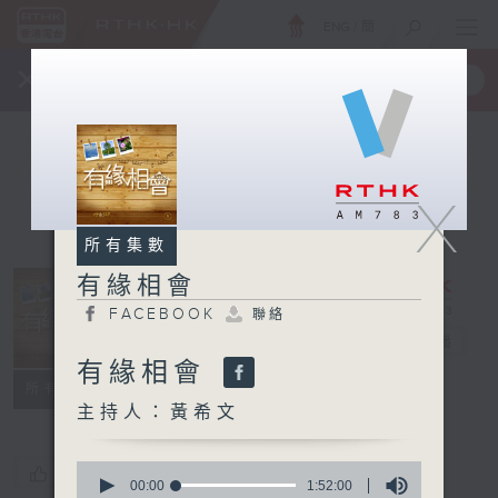
ENG
/
簡
×
全新 RTHK On The Go
取得
一手掌握 RTHK 電台、電視節目
X
所有集數
有緣相會
FACEBOOK
聯絡
有緣相會
電台直播
有緣相會
FACEBOOK
聯絡
所有集數
主持人：黃希文
0
您喜歡這個節目嗎?
seconds
00:00
1:52:00