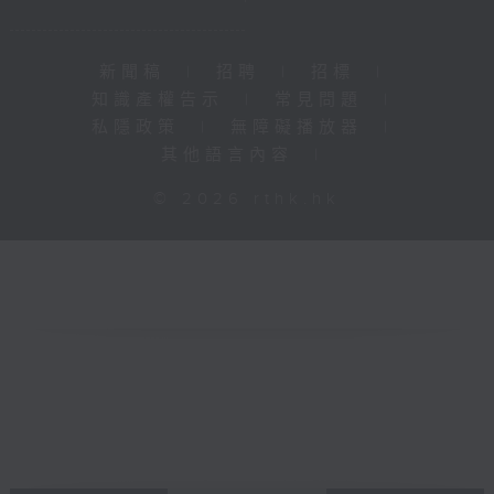
新聞稿
|
招聘
|
招標
|
知識產權告示
|
常見問題
|
私隱政策
|
無障礙播放器
|
其他語言內容
|
© 2026 rthk.hk