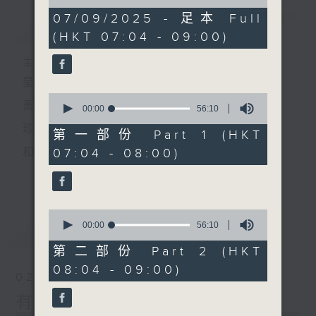
of
1
07/09/2025 - 足本 Full
簡介
GIST
hour,
(HKT 07:04 - 09:00)
52
minutes,
0
主持人：黃希文
seconds
星期日早上七時至九時
0
黃希文
seconds
00:00
56:10
of
珍惜一份
56
第一部份 Part 1 (HKT
minutes,
07:04 - 08:00)
和你相聚的緣分
10
seconds
更多...
以動聽的英文金曲
陪你開始一個悠閒舒暢的星期天
0
seconds
00:00
56:10
最新
LATEST
of
56
第二部份 Part 2 (HKT
minutes,
08:04 - 09:00)
10
02/08/2026
seconds
有緣相會