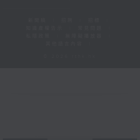
新聞稿
|
招聘
|
招標
|
知識產權告示
|
常見問題
|
私隱政策
|
無障礙播放器
|
其他語言內容
|
© 2026 rthk.hk