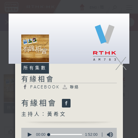
ENG
/
簡
×
全新 RTHK On The Go
取得
一手掌握 RTHK 電台、電視節目
X
所有集數
有緣相會
FACEBOOK
聯絡
有緣相會
電台直播
有緣相會
FACEBOOK
聯絡
所有集數
主持人：黃希文
0
您喜歡這個節目嗎?
seconds
00:00
1:52:00