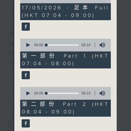
of
1
17/05/2026 - 足本 Full
簡介
GIST
hour,
(HKT 07:04 - 09:00)
52
minutes,
0
主持人：黃希文
seconds
星期日早上七時至九時
0
黃希文
seconds
00:00
56:10
of
珍惜一份
56
第一部份 Part 1 (HKT
minutes,
07:04 - 08:00)
和你相聚的緣分
10
seconds
更多...
以動聽的英文金曲
陪你開始一個悠閒舒暢的星期天
0
seconds
00:00
56:10
最新
LATEST
of
56
第二部份 Part 2 (HKT
minutes,
08:04 - 09:00)
10
02/08/2026
seconds
有緣相會