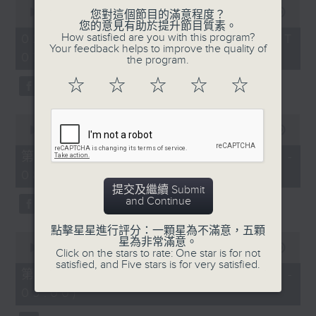
0
seconds
00:00
1:52:00
您對這個節目的滿意程度？
of
您的意見有助於提升節目質素。
1
How satisfied are you with this program?
02/08/2026 - 足本 Full (HKT
hour,
Your feedback helps to improve the quality of
07:04 - 09:00)
52
the program.
minutes,
0
☆
☆
☆
☆
☆
seconds
0
seconds
00:00
56:10
of
56
第一部份 Part 1 (HKT 07:04 -
minutes,
08:00)
10
seconds
提交及繼續 Submit
and Continue
點擊星星進行評分：一顆星為不滿意，五顆
0
星為非常滿意。
seconds
00:00
56:10
Click on the stars to rate: One star is for not
of
satisfied, and Five stars is for very satisfied.
56
第二部份 Part 2 (HKT 08:04 -
minutes,
09:00)
10
seconds