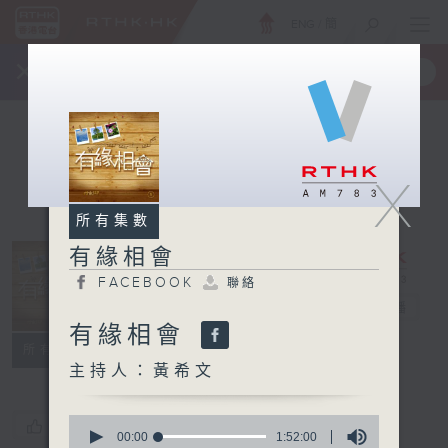
ENG
/
簡
×
全新 RTHK On The Go
取得
一手掌握 RTHK 電台、電視節目
X
所有集數
有緣相會
FACEBOOK
聯絡
有緣相會
電台直播
有緣相會
FACEBOOK
聯絡
所有集數
主持人：黃希文
0
您喜歡這個節目嗎?
seconds
00:00
1:52:00