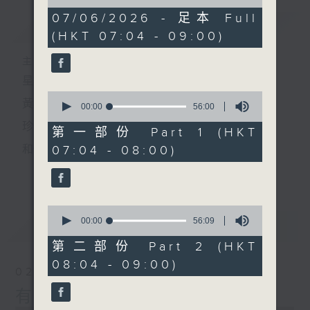
of
1
07/06/2026 - 足本 Full
簡介
GIST
hour,
(HKT 07:04 - 09:00)
52
minutes,
0
主持人：黃希文
seconds
星期日早上七時至九時
0
黃希文
seconds
00:00
56:00
of
珍惜一份
56
第一部份 Part 1 (HKT
minutes,
07:04 - 08:00)
和你相聚的緣分
0
seconds
更多...
以動聽的英文金曲
陪你開始一個悠閒舒暢的星期天
0
seconds
00:00
56:09
最新
LATEST
of
56
第二部份 Part 2 (HKT
minutes,
08:04 - 09:00)
9
02/08/2026
seconds
有緣相會