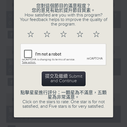
0
seconds
00:00
1:52:00
您對這個節目的滿意程度？
of
您的意見有助於提升節目質素。
1
How satisfied are you with this program?
02/08/2026 - 足本 Full (HKT
hour,
Your feedback helps to improve the quality of
07:04 - 09:00)
52
the program.
minutes,
0
☆
☆
☆
☆
☆
seconds
0
seconds
00:00
56:10
of
56
第一部份 Part 1 (HKT 07:04 -
minutes,
08:00)
10
seconds
提交及繼續 Submit
and Continue
點擊星星進行評分：一顆星為不滿意，五顆
0
星為非常滿意。
seconds
00:00
56:10
Click on the stars to rate: One star is for not
of
satisfied, and Five stars is for very satisfied.
56
第二部份 Part 2 (HKT 08:04 -
minutes,
09:00)
10
seconds