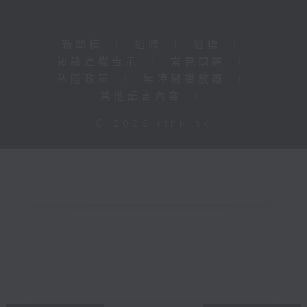
新聞稿
|
招聘
|
招標
|
知識產權告示
|
常見問題
|
私隱政策
|
無障礙播放器
|
其他語言內容
|
© 2026 rthk.hk