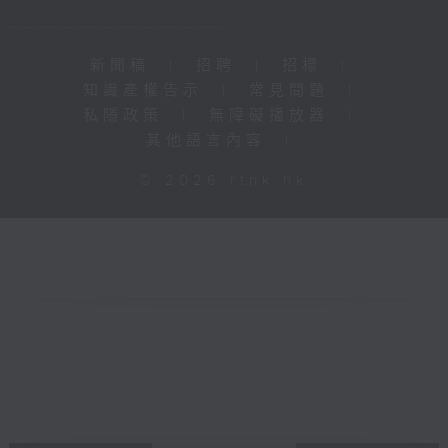
新聞稿
|
招聘
|
招標
|
知識產權告示
|
常見問題
|
私隱政策
|
無障礙播放器
|
其他語言內容
|
© 2026 rthk.hk