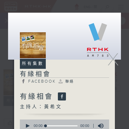
ENG
/
簡
×
全新 RTHK On The Go
取得
一手掌握 RTHK 電台、電視節目
X
所有集數
有緣相會
FACEBOOK
聯絡
有緣相會
電台直播
有緣相會
FACEBOOK
聯絡
所有集數
主持人：黃希文
0
您喜歡這個節目嗎?
seconds
00:00
00:00