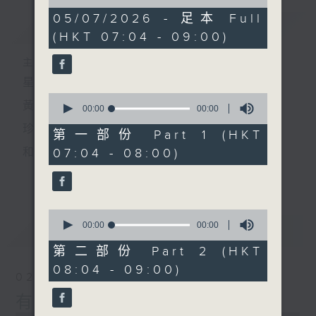
of
0
05/07/2026 - 足本 Full
簡介
GIST
seconds
(HKT 07:04 - 09:00)
主持人：黃希文
星期日早上七時至九時
0
黃希文
seconds
00:00
00:00
of
珍惜一份
0
第一部份 Part 1 (HKT
seconds
07:04 - 08:00)
和你相聚的緣分
更多...
以動聽的英文金曲
陪你開始一個悠閒舒暢的星期天
0
seconds
00:00
00:00
最新
LATEST
of
0
第二部份 Part 2 (HKT
seconds
08:04 - 09:00)
02/08/2026
有緣相會