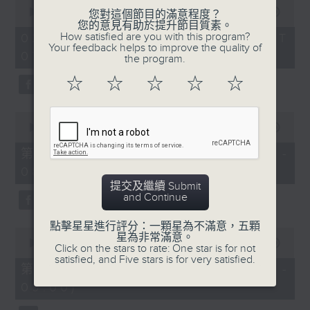
0
seconds
00:00
1:52:00
您對這個節目的滿意程度？
of
您的意見有助於提升節目質素。
1
How satisfied are you with this program?
02/08/2026 - 足本 Full (HKT
hour,
Your feedback helps to improve the quality of
07:04 - 09:00)
52
the program.
minutes,
0
☆
☆
☆
☆
☆
seconds
0
seconds
00:00
56:10
of
56
第一部份 Part 1 (HKT 07:04 -
minutes,
08:00)
10
seconds
提交及繼續 Submit
and Continue
點擊星星進行評分：一顆星為不滿意，五顆
0
星為非常滿意。
seconds
00:00
56:10
Click on the stars to rate: One star is for not
of
satisfied, and Five stars is for very satisfied.
56
第二部份 Part 2 (HKT 08:04 -
minutes,
09:00)
10
seconds